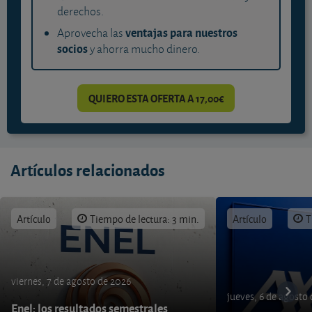
derechos.
ventajas para nuestros
Aprovecha las
socios
y ahorra mucho dinero.
QUIERO ESTA OFERTA A 17,00€
Artículos relacionados
Artículo
Tiempo de lectura: 3 min.
Artículo
T
viernes, 7 de agosto de 2026
jueves, 6 de agosto
Enel: los resultados semestrales