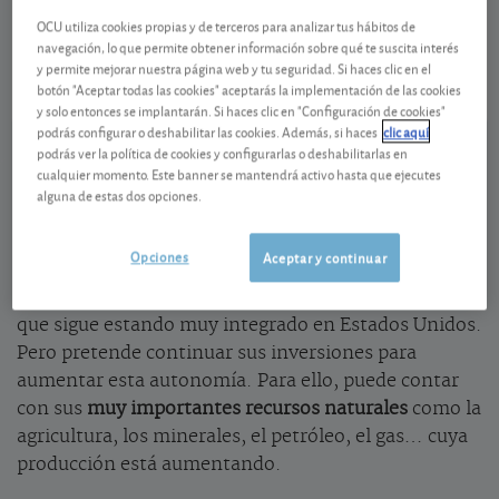
Toromont Industries
220,31 CAD
OCU utiliza cookies propias y de terceros para analizar tus hábitos de
CA8911021050
navegación, lo que permite obtener información sobre qué te suscita interés
-1,69 CAD (-0,76 %)
07/08/2026 Toronto
y permite mejorar nuestra página web y tu seguridad. Si haces clic en el
botón "Aceptar todas las cookies" aceptarás la implementación de las cookies
Ver detalladamente
y solo entonces se implantarán. Si haces clic en "Configuración de cookies"
podrás configurar o deshabilitar las cookies. Además, si haces
clic aquí
podrás ver la política de cookies y configurarlas o deshabilitarlas en
Buena salud financiera
cualquier momento. Este banner se mantendrá activo hasta que ejecutes
alguna de estas dos opciones.
Para responder al debilitamiento del orden
internacional deseado por Trump, el gobierno
Opciones
Aceptar y continuar
canadiense promueve una
economía centrada en la
autonomía estratégica
. El país está lejos de ello, ya
que sigue estando muy integrado en Estados Unidos.
Pero pretende continuar sus inversiones para
aumentar esta autonomía. Para ello, puede contar
con sus
muy importantes recursos naturales
como la
agricultura, los minerales, el petróleo, el gas… cuya
producción está aumentando.