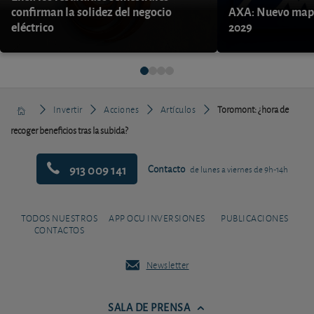
confirman la solidez del negocio
AXA: Nuevo mapa
eléctrico
2029
Invertir
Acciones
Artículos
Toromont: ¿hora de
recoger beneficios tras la subida?
913 009 141
Contacto
de lunes a viernes de 9h-14h
TODOS NUESTROS
APP OCU INVERSIONES
PUBLICACIONES
CONTACTOS
Newsletter
SALA DE PRENSA