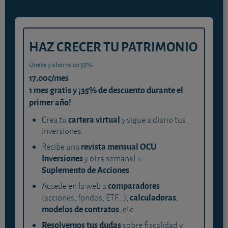
HAZ CRECER TU PATRIMONIO
Únete y ahorra un 35%
17,00€/mes
1 mes gratis y ¡35% de descuento durante el
primer año!
cartera virtual
Crea tu
y sigue a diario tus
inversiones.
revista mensual OCU
Recibe una
Inversiones
y otra semanal +
Suplemento de Acciones
.
comparadores
Accede en la web a
calculadoras
(acciones, fondos, ETF...),
,
modelos de contratos
, etc.
Resolvemos tus dudas
sobre fiscalidad y