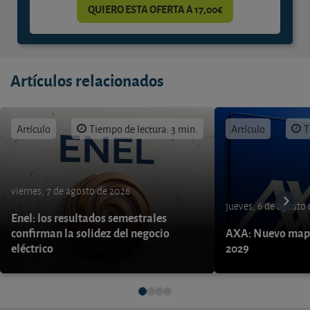
QUIERO ESTA OFERTA A 17,00€
Artículos relacionados
Artículo
Tiempo de lectura: 3 min.
Artículo
T
viernes, 7 de agosto de 2026
jueves, 6 de agosto
Enel: los resultados semestrales
confirman la solidez del negocio
AXA: Nuevo mapa
eléctrico
2029