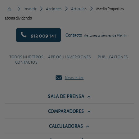
Invertir
Acciones
Artículos
Merlin Properties
abona dividendo
913 009 141
Contacto
de lunes a viernes de 9h-14h
TODOS NUESTROS
APP OCU INVERSIONES
PUBLICACIONES
CONTACTOS
Newsletter
SALA DE PRENSA
COMPARADORES
CALCULADORAS