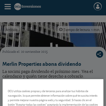
Artículo
Tiempo de lectura: 1 min.
Publicado el
20 noviembre 2025
¿Quién tiene derecho a cobrar el dividendo de Merlin Properties?
Merlin Properties abona dividendo
La socimi paga dividendo el próximo mes. Vea el
calendario y quién tiene derecho a cobrarlo.
Merlin Properties
14,77 EUR
OCU utiliza cookies propias y de terceros para analizar tus hábitos de
ES0105025003
navegación, lo que permite obtener información sobre qué te suscita interés
-0,03 EUR (-0,20 %)
07/08/2026 Madrid
y permite mejorar nuestra página web y tu seguridad. Si haces clic en el
botón "Aceptar todas las cookies" aceptarás la implementación de las cookies