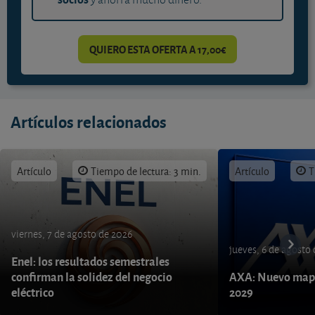
QUIERO ESTA OFERTA A 17,00€
Artículos relacionados
Artículo
Tiempo de lectura: 3 min.
Artículo
T
viernes, 7 de agosto de 2026
jueves, 6 de agosto
Enel: los resultados semestrales
confirman la solidez del negocio
AXA: Nuevo mapa
eléctrico
2029