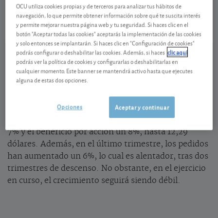
-
IE00B4BNMY34
OCU utiliza cookies propias y de terceros para analizar tus hábitos de
navegación, lo que permite obtener información sobre qué te suscita interés
06/08/2026 Nueva York
y permite mejorar nuestra página web y tu seguridad. Si haces clic en el
botón "Aceptar todas las cookies" aceptarás la implementación de las cookies
Ver detalladamente
y solo entonces se implantarán. Si haces clic en "Configuración de cookies"
podrás configurar o deshabilitar las cookies. Además, si haces
clic aquí
podrás ver la política de cookies y configurarlas o deshabilitarlas en
Ventaja en servicios de IA
cualquier momento. Este banner se mantendrá activo hasta que ejecutes
alguna de estas dos opciones.
El gigante norteamericano de la consultoría y
servicios a empresas
Accenture
ha publicado un
Opciones
Aceptar y continuar
resultado para el ejercicio cerrado el 31/8, conforme
a nuestras expectativas. Las ventas aumentaron un
7% y el beneficio por acción un 8%, hasta 12,29
dólares. Además, en el último trimestre, los pedidos
han aumentado un 6%, lo cual es alentador, tras dos
trimestres de descenso. No obstante, en el ejercicio
en curso, el crecimiento seguirá siendo débil.