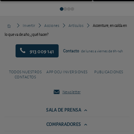
Invertir
Acciones
Artículos
Accenture, en caída en
lo que va de año, ¿qué hacer?
913 009 141
Contacto
de lunes a viernes de 9h-14h
TODOS NUESTROS
APP OCU INVERSIONES
PUBLICACIONES
CONTACTOS
Newsletter
SALA DE PRENSA
COMPARADORES