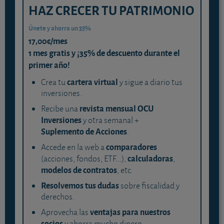
HAZ CRECER TU PATRIMONIO
Únete y ahorra un 35%
17,00€/mes
1 mes gratis y ¡35% de descuento durante el
primer año!
cartera virtual
Crea tu
y sigue a diario tus
inversiones.
revista mensual OCU
Recibe una
Inversiones
y otra semanal +
Suplemento de Acciones
.
comparadores
Accede en la web a
calculadoras
(acciones, fondos, ETF...),
,
modelos de contratos
, etc.
Resolvemos tus dudas
sobre fiscalidad y
derechos.
ventajas para nuestros
Aprovecha las
socios
y ahorra mucho dinero.