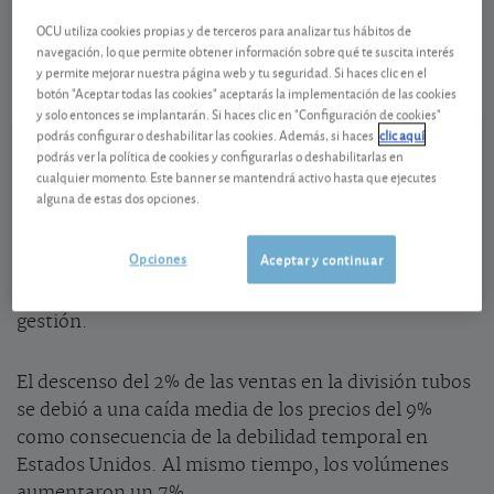
Vallourec
18,54 EUR
FR0013506730
OCU utiliza cookies propias y de terceros para analizar tus hábitos de
navegación, lo que permite obtener información sobre qué te suscita interés
-0,51 EUR (-2,68 %)
07/08/2026 París
y permite mejorar nuestra página web y tu seguridad. Si haces clic en el
botón "Aceptar todas las cookies" aceptarás la implementación de las cookies
Ver detalladamente
y solo entonces se implantarán. Si haces clic en "Configuración de cookies"
podrás configurar o deshabilitar las cookies. Además, si haces
clic aquí
podrás ver la política de cookies y configurarlas o deshabilitarlas en
Sólida gestión
cualquier momento. Este banner se mantendrá activo hasta que ejecutes
alguna de estas dos opciones.
Con un
beneficio operativo
un 8,8% por debajo al de
hace un año, pero aún en el extremo superior de las
Opciones
Aceptar y continuar
expectativas en el primer
trimestre,
Vallourec
confirma la solidez de su
gestión.
El descenso del 2% de las ventas en la división tubos
se debió a una caída media de los precios del 9%
como consecuencia de la debilidad temporal en
Estados Unidos. Al mismo tiempo, los volúmenes
aumentaron un 7%.