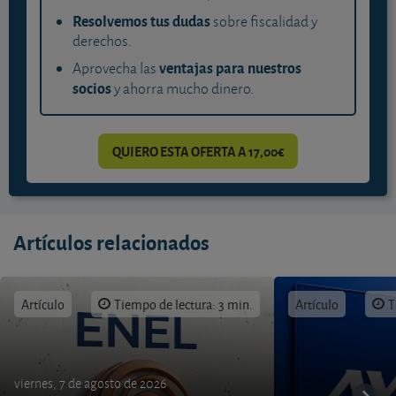
Resolvemos tus dudas
sobre fiscalidad y
derechos.
ventajas para nuestros
Aprovecha las
socios
y ahorra mucho dinero.
QUIERO ESTA OFERTA A 17,00€
Artículos relacionados
Artículo
Tiempo de lectura: 3 min.
Artículo
T
viernes, 7 de agosto de 2026