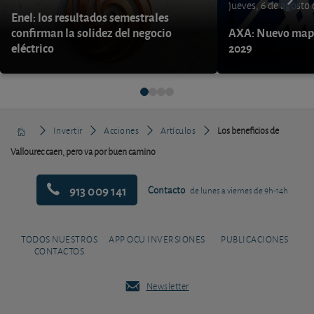
jueves, 6 de agosto
Enel: los resultados semestrales
confirman la solidez del negocio
AXA: Nuevo mapa
eléctrico
2029
Invertir
Acciones
Artículos
Los beneficios de
Vallourec caen, pero va por buen camino
913 009 141
Contacto
de lunes a viernes de 9h-14h
TODOS NUESTROS
APP OCU INVERSIONES
PUBLICACIONES
CONTACTOS
Newsletter