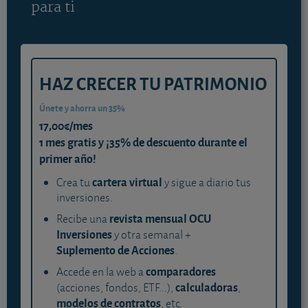
para ti
HAZ CRECER TU PATRIMONIO
Únete y ahorra un 35%
17,00€/mes
1 mes gratis y ¡35% de descuento durante el
primer año!
cartera virtual
Crea tu
y sigue a diario tus
inversiones.
revista mensual OCU
Recibe una
Inversiones
y otra semanal +
Suplemento de Acciones
.
comparadores
Accede en la web a
calculadoras
(acciones, fondos, ETF...),
,
modelos de contratos
, etc.