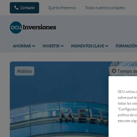
Contacto
Qué le ofrecemos
Todos nuestros contactos
AHORRAR
INVERTIR
MOMENTOS CLAVE
FORMACIÓ
Análisis
Tiempo de 
OCU utiliza 
sobre qué te
todas las co
"Configuraci
política de 
ejecutes alg