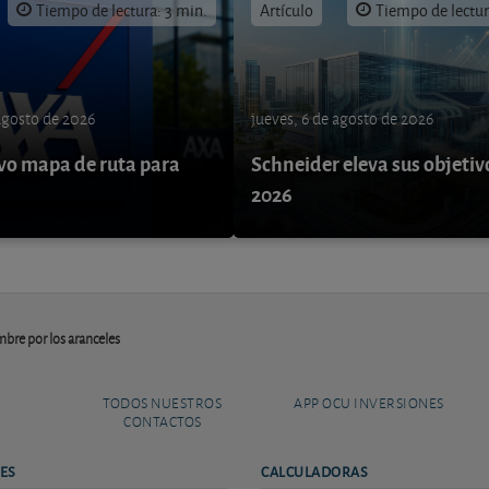
Tiempo de lectura: 3 min.
Artículo
Tiempo de lectur
 agosto de 2026
jueves, 6 de agosto de 2026
o mapa de ruta para
Schneider eleva sus objetiv
9
2026
mbre por los aranceles
TODOS NUESTROS
APP OCU INVERSIONES
CONTACTOS
ES
CALCULADORAS