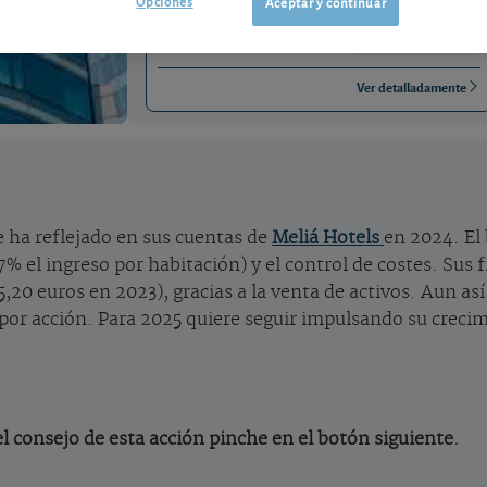
Opciones
Aceptar y continuar
ES0176252718
-0,13 EUR (-1,26 %)
07/08/2026 Madrid
Ver detalladamente
e ha reflejado en sus cuentas de
Meliá Hotels
en 2024. El 
7% el ingreso por habitación) y el control de costes. Su
,20 euros en 2023), gracias a la venta de activos. Aun así
s por acción. Para 2025 quiere seguir impulsando su creci
l consejo de esta acción pinche en el botón siguiente.