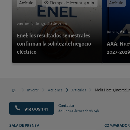
Artículo
Tiempo de lectura: 3 min.
Artículo
viernes, 7 de agosto de 2026
jueves, 6 de
Enel: los resultados semestrales
confirman la solidez del negocio
AXA: Nuev
eléctrico
2027-202
Invertir
Acciones
Artículos
Meliá Hotels, incertidu
Contacto
913 009 141
de lunes a viernes de 9h-14h
SALA DE PRENSA
COMPARADOR