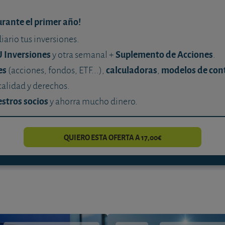
urante el primer año!
diario tus inversiones.
U Inversiones
Suplemento de Acciones
y otra semanal +
.
es
calculadoras
modelos de con
(acciones, fondos, ETF...),
,
calidad y derechos.
stros socios
y ahorra mucho dinero.
QUIERO ESTA OFERTA A 17,00€