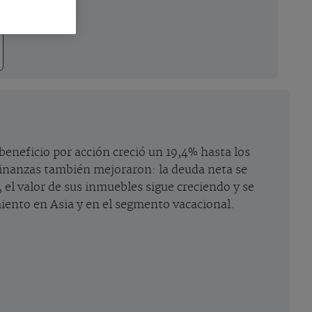
beneficio por acción creció un 19,4% hasta los
s finanzas también mejoraron: la deuda neta se
, el valor de sus inmuebles sigue creciendo y se
miento en Asia y en el segmento vacacional.