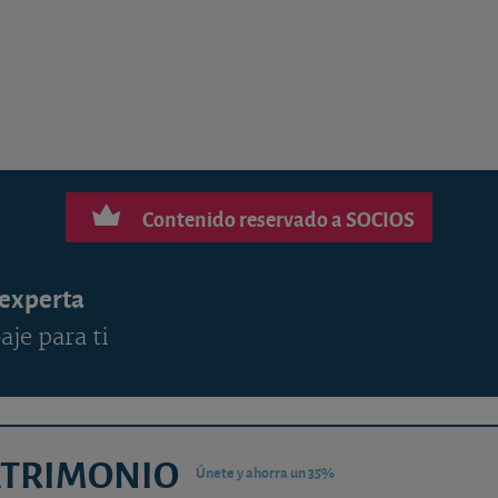
Contenido reservado a SOCIOS
 experta
aje para ti
ATRIMONIO
Únete y ahorra un 35%