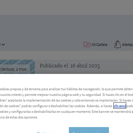
N
Mi Cartera
Alertas
Publicado el
16 abril 2025
lectura: 2 min.
Meliá Hotels, incertidumbre 
cookies propias y de terceros para analizar tus hábitos de navegación, lo que permite obte
 suscita interés y permite mejorar nuestra página web y tu seguridad. Si haces clic en el bo
okies" aceptarás la implementación de las cookies y solo entonces se implantarán. Si haces c
El buen comienzo del año en cuanto a r
ón de cookies" podrás configurar o deshabilitar las cookies. Además, si haces
clic aquí
podr
consecuencias de la guerra arancelaria.
cookies y configurarlas o deshabilitarlas en cualquier momento. Este banner se mantendrá 
una de estas dos opciones.
Meliá Hotels International
10,17 EUR