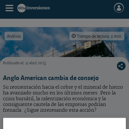
Análisis
Tiempo de lectura: 2 min.
Publicado el
11 abril 2025
En el entorno actual preferimos ser prudentes. De ahí, que cambiemos el consejo del 
Anglo American cambia de consejo
Su reorientación hacia el cobre y el mineral de hierro
ha avanzado mucho en los últimos meses. Pero la
crisis bursátil, la ralentización económica y la
consiguiente cautela de las empresas podrían
frenarla. ¿Sigue interesando esta acción?
Anglo American
3.976,00 GBp
-
GB00BTK05J60