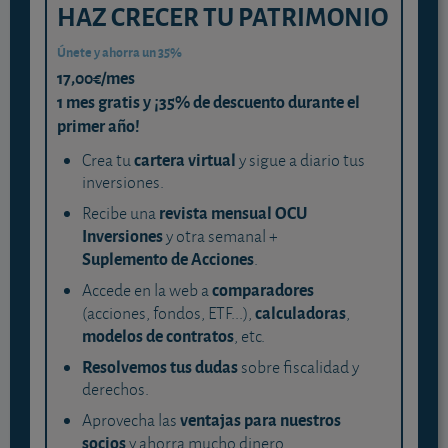
HAZ CRECER TU PATRIMONIO
Únete y ahorra un 35%
17,00€/mes
1 mes gratis y ¡35% de descuento durante el
primer año!
cartera virtual
Crea tu
y sigue a diario tus
inversiones.
revista mensual OCU
Recibe una
Inversiones
y otra semanal +
Suplemento de Acciones
.
comparadores
Accede en la web a
calculadoras
(acciones, fondos, ETF...),
,
modelos de contratos
, etc.
Resolvemos tus dudas
sobre fiscalidad y
derechos.
ventajas para nuestros
Aprovecha las
socios
y ahorra mucho dinero.