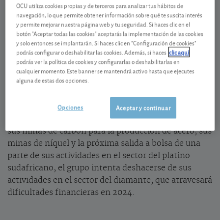
OCU utiliza cookies propias y de terceros para analizar tus hábitos de
06/08/2026 Londres
navegación, lo que permite obtener información sobre qué te suscita interés
y permite mejorar nuestra página web y tu seguridad. Si haces clic en el
Ver detalladamente
botón "Aceptar todas las cookies" aceptarás la implementación de las cookies
y solo entonces se implantarán. Si haces clic en "Configuración de cookies"
podrás configurar o deshabilitar las cookies. Además, si haces
clic aquí
Presión sobre los precios de las materias
podrás ver la política de cookies y configurarlas o deshabilitarlas en
cualquier momento. Este banner se mantendrá activo hasta que ejecutes
primas
alguna de estas dos opciones.
El grupo minero británico
Anglo American
sigue
reorientando sus actividades para impulsar la
Opciones
Aceptar y continuar
cotización de sus acciones. Tras la venta en curso de
sus minas de carbón para la producción de acero, sus
minas de níquel y la próxima salida a bolsa de una
parte de sus actividades en el sector del platino
sudafricano, el grupo intenta deshacerse de sus
actividades en el sector del diamante, que atravesará
dificultades financieras en 2024.