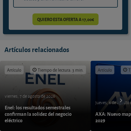
QUIERO ESTA OFERTA A 17,00€
Artículos relacionados
Artículo
Tiempo de lectura: 3 min.
Artículo
T
viernes, 7 de agosto de 2026
jueves, 6 de agosto
Enel: los resultados semestrales
confirman la solidez del negocio
AXA: Nuevo mapa
eléctrico
2029