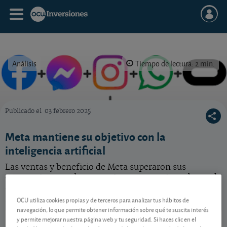
Análisis
Tiempo de lectura: 2 min.
Publicado el
03 febrero 2025
¿Qué hacer con la acción de Meta?
Meta mantiene su objetivo con la
inteligencia artificial
Las ventas y beneficio de Meta superaron sus
expectativas en el cuarto trimestre, gracias sobre todo
a las mejoras aportadas por la IA en su negocio
publicitario. Lea el análisis de esta acción.
OCU utiliza cookies propias y de terceros para analizar tus hábitos de
navegación, lo que permite obtener información sobre qué te suscita interés
Meta Platforms
588,77 USD
y permite mejorar nuestra página web y tu seguridad. Si haces clic en el