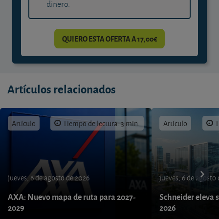
dinero.
QUIERO ESTA OFERTA A 17,00€
Artículos relacionados
Artículo
Tiempo de lectura: 3 min.
Artículo
T
jueves, 6 de agosto de 2026
jueves, 6 de agosto
AXA: Nuevo mapa de ruta para 2027-
Schneider eleva s
2029
2026