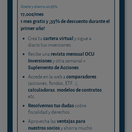
Únete y ahorra un 35%
17,00€/mes
1 mes gratis y ¡35% de descuento durante el
primer año!
cartera virtual
Crea tu
y sigue a
diario tus inversiones.
revista mensual OCU
Recibe una
Inversiones
y otra semanal +
Suplemento de Acciones
.
comparadores
Accede en la web a
(acciones, fondos, ETF...),
calculadoras
modelos de contratos
,
,
etc.
Resolvemos tus dudas
sobre
fiscalidad y derechos.
ventajas para
Aprovecha las
nuestros socios
y ahorra mucho