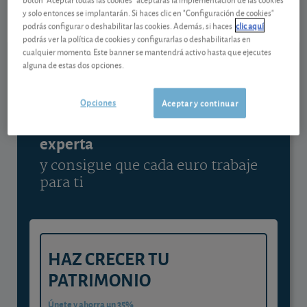
07/08/2026 Copenhague
y solo entonces se implantarán. Si haces clic en "Configuración de cookies"
podrás configurar o deshabilitar las cookies. Además, si haces
clic aquí
Ver detalladamente
podrás ver la política de cookies y configurarlas o deshabilitarlas en
cualquier momento. Este banner se mantendrá activo hasta que ejecutes
alguna de estas dos opciones.
Contenido reservado a SOCIOS
Opciones
Aceptar y continuar
Gestiona tu dinero con visión
experta
y consigue que cada euro trabaje
para ti
HAZ CRECER TU
PATRIMONIO
Únete y ahorra un 35%