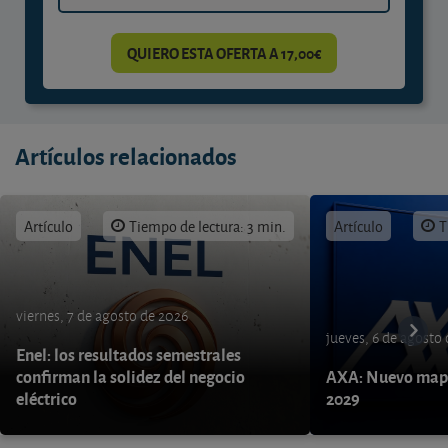
QUIERO ESTA OFERTA A 17,00€
Artículos relacionados
Artículo
Tiempo de lectura: 3 min.
Artículo
T
viernes, 7 de agosto de 2026
jueves, 6 de agosto
Enel: los resultados semestrales
confirman la solidez del negocio
AXA: Nuevo mapa
eléctrico
2029