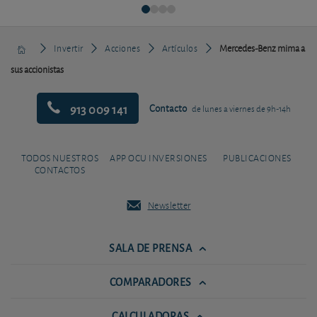
Invertir
Acciones
Artículos
Mercedes-Benz mima a
sus accionistas
913 009 141
Contacto
de lunes a viernes de 9h-14h
TODOS NUESTROS
APP OCU INVERSIONES
PUBLICACIONES
CONTACTOS
Newsletter
SALA DE PRENSA
COMPARADORES
CALCULADORAS