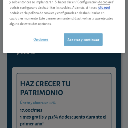
y solo entonces se implantarán. Si haces clic en "Configuración de cookies"
podrás configurar o deshabilitar las cookies. Además, si haces
clic aquí
Contenido reservado a SOCIOS
podrás ver la política de cookies y configurarlas o deshabilitarlas en
cualquier momento. Este banner se mantendrá activo hasta que ejecutes
alguna de estas dos opciones.
Gestiona tu dinero con visión
experta
Opciones
Aceptar y continuar
y consigue que cada euro trabaje
para ti
HAZ CRECER TU
PATRIMONIO
Únete y ahorra un 35%
17,00€/mes
1 mes gratis y ¡35% de descuento durante el
primer año!