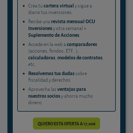
cartera virtual
Crea tu
y sigue a
diario tus inversiones.
revista mensual OCU
Recibe una
Inversiones
y otra semanal +
Suplemento de Acciones
.
comparadores
Accede en la web a
(acciones, fondos, ETF...),
calculadoras
modelos de contratos
,
,
etc.
Resolvemos tus dudas
sobre
fiscalidad y derechos.
ventajas para
Aprovecha las
nuestros socios
y ahorra mucho
dinero.
QUIERO ESTA OFERTA A 17,00€