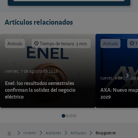
Artículos relacionados
Artículo
Tiempo de lectura: 3 min.
Artículo
T
viernes, 7 de agosto de 2026
jueves, 6 de agosto
Enel: los resultados semestrales
confirman la solidez del negocio
AXA: Nuevo mapa
eléctrico
2029
Invertir
Acciones
Artículos
Bouygues se