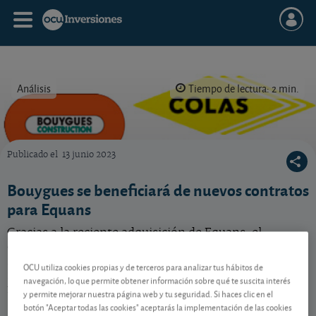
Análisis
Tiempo de lectura: 2 min.
Publicado el
13 junio 2023
Qué hacer con esta acción del conglomerado francés Bouygues, que se ha hecho con dos 
Bouygues se beneficiará de nuevos contratos
para Equans
Gracias a la reciente adquisición de Equans, el
conglomerado francés cuenta con esta compañía para
impulsar el crecimiento a medio plazo en un
OCU utiliza cookies propias y de terceros para analizar tus hábitos de
momento en que otras áreas dan muestras de
navegación, lo que permite obtener información sobre qué te suscita interés
flaqueza.
y permite mejorar nuestra página web y tu seguridad. Si haces clic en el
botón "Aceptar todas las cookies" aceptarás la implementación de las cookies