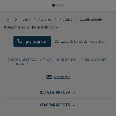
Invertir
Acciones
Artículos
La cotización de
PharmaMar cae un 44% en el último año
913 009 141
Contacto
de lunes a viernes de 9h-14h
TODOS NUESTROS
APP OCU INVERSIONES
PUBLICACIONES
CONTACTOS
Newsletter
SALA DE PRENSA
COMPARADORES