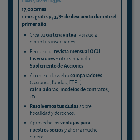
Únete y ahorra un 35%
17,00€/mes
1 mes gratis y ¡35% de descuento durante el
primer año!
cartera virtual
Crea tu
y sigue a
diario tus inversiones.
revista mensual OCU
Recibe una
Inversiones
y otra semanal +
Suplemento de Acciones
.
comparadores
Accede en la web a
(acciones, fondos, ETF...),
calculadoras
modelos de contratos
,
,
etc.
Resolvemos tus dudas
sobre
fiscalidad y derechos.
ventajas para
Aprovecha las
nuestros socios
y ahorra mucho
dinero.