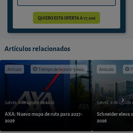
QUIERO ESTA OFERTA A 17,00€
Artículos relacionados
Artículo
Tiempo de lectura: 3 min.
Artículo
T
jueves, 6 de agosto de 2026
jueves, 6 de agosto
AXA: Nuevo mapa de ruta para 2027-
Schneider eleva s
2029
2026