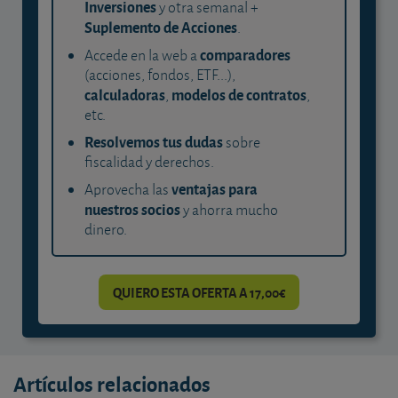
Inversiones
y otra semanal +
Suplemento de Acciones
.
comparadores
Accede en la web a
(acciones, fondos, ETF...),
calculadoras
modelos de contratos
,
,
etc.
Resolvemos tus dudas
sobre
fiscalidad y derechos.
ventajas para
Aprovecha las
nuestros socios
y ahorra mucho
dinero.
QUIERO ESTA OFERTA A 17,00€
Artículos relacionados