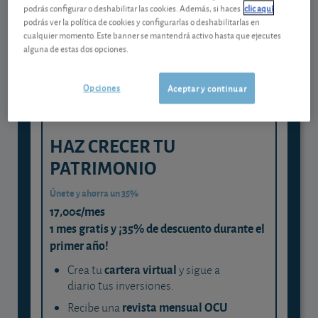
Gestiona tu dinero con visión
podrás configurar o deshabilitar las cookies. Además, si haces
clic aquí
experta
podrás ver la política de cookies y configurarlas o deshabilitarlas en
cualquier momento. Este banner se mantendrá activo hasta que ejecutes
y consigue que cada euro trabaje
alguna de estas dos opciones.
para ti
Opciones
Aceptar y continuar
HAZ CRECER TU
PATRIMONIO
Únete y ahorra un 35%
17,00€/mes
1 mes gratis y ¡35% de descuento durante el
primer año!
cartera virtual
Crea tu
y sigue a
diario tus inversiones.
revista mensual OCU
Recibe una