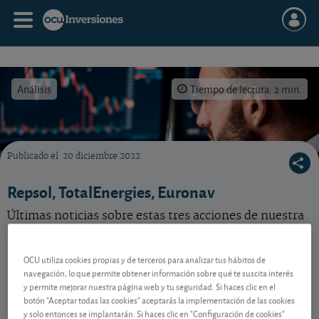
Análisis
Tiempo de lectura: 2 min.
Publicado el
20 diciembre 2022
Últimas novedades para invertir bien en bolsa sobre estas acciones: Repsol, TotalEnergi
Repsol, TotalEnergies, Euronav
Últimas noticias sobre estas tres acciones de nuestra
selección.
OCU utiliza cookies propias y de terceros para analizar tus hábitos de
navegación, lo que permite obtener información sobre qué te suscita interés
Contenido reservado a SOCIOS
y permite mejorar nuestra página web y tu seguridad. Si haces clic en el
botón "Aceptar todas las cookies" aceptarás la implementación de las cookies
y solo entonces se implantarán. Si haces clic en "Configuración de cookies"