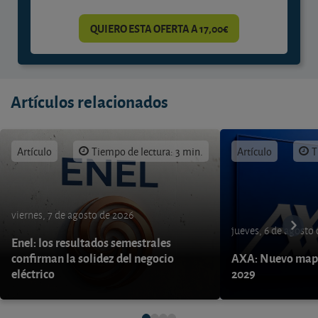
QUIERO ESTA OFERTA A 17,00€
Artículos relacionados
Artículo
Tiempo de lectura: 3 min.
Artículo
T
viernes, 7 de agosto de 2026
jueves, 6 de agosto
Enel: los resultados semestrales
confirman la solidez del negocio
AXA: Nuevo mapa
eléctrico
2029