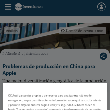
Análisis
Tiempo de lectura: 2 min.
Publicado el
05 diciembre 2022
Las interrupciones en la producción de iPhone en China lastrarán los resultados del prim
Problemas de producción en China para
Apple
Una mejor diversificación geográfica de la producción
reducirá la dependencia de China a más largo plazo.
OCU utiliza cookies propias y de terceros para analizar tus hábitos de
Apple
313,33 USD
navegación, lo que permite obtener información sobre qué te suscita interés
US0378331005
y permite mejorar nuestra página web y tu seguridad. Si haces clic en el
0,92 USD (0,29 %)
07/08/2026 Nasdaq
botón "Aceptar todas las cookies" aceptarás la implementación de las cookies