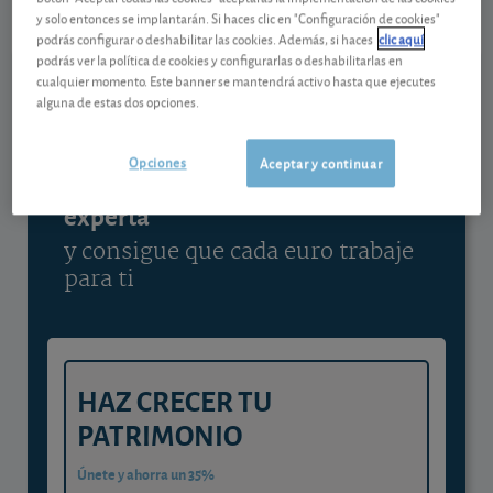
y solo entonces se implantarán. Si haces clic en "Configuración de cookies"
Ver detalladamente
podrás configurar o deshabilitar las cookies. Además, si haces
clic aquí
podrás ver la política de cookies y configurarlas o deshabilitarlas en
cualquier momento. Este banner se mantendrá activo hasta que ejecutes
alguna de estas dos opciones.
Contenido reservado a SOCIOS
Opciones
Aceptar y continuar
Gestiona tu dinero con visión
experta
y consigue que cada euro trabaje
para ti
HAZ CRECER TU
PATRIMONIO
Únete y ahorra un 35%