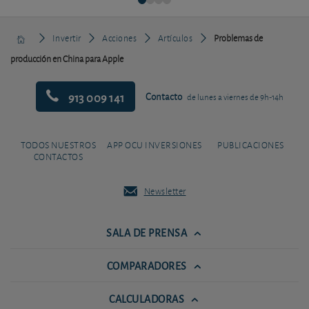
Invertir
Acciones
Artículos
Problemas de
producción en China para Apple
913 009 141
Contacto
de lunes a viernes de 9h-14h
TODOS NUESTROS
APP OCU INVERSIONES
PUBLICACIONES
CONTACTOS
Newsletter
SALA DE PRENSA
COMPARADORES
CALCULADORAS