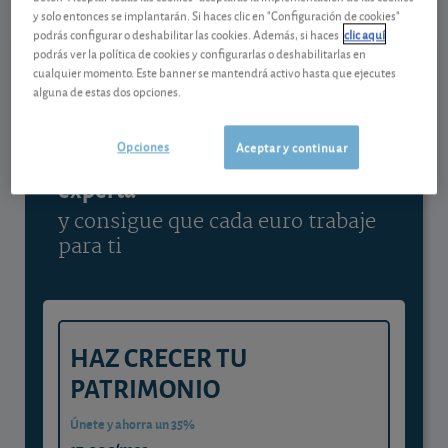
y solo entonces se implantarán. Si haces clic en "Configuración de cookies"
Ver detalladamente
podrás configurar o deshabilitar las cookies. Además, si haces
clic aquí
podrás ver la política de cookies y configurarlas o deshabilitarlas en
cualquier momento. Este banner se mantendrá activo hasta que ejecutes
alguna de estas dos opciones.
Contenido reservado a SOCIOS
Opciones
Aceptar y continuar
Gestiona tu dinero con visión
experta
y consigue que cada euro trabaje
para ti
HAZ CRECER TU
PATRIMONIO
Únete y ahorra un 35%