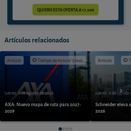
QUIERO ESTA OFERTA A 17,00€
Artículos relacionados
Artículo
Tiempo de lectura: 3 min.
Artículo
T
jueves, 6 de agosto de 2026
jueves, 6 de agosto
AXA: Nuevo mapa de ruta para 2027-
Schneider eleva s
2029
2026