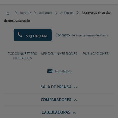
Invertir
Acciones
Artículos
Axa avanza en su plan
de reestructuración
913 009 141
Contacto
de lunes a viernes de 9h-14h
TODOS NUESTROS
APP OCU INVERSIONES
PUBLICACIONES
CONTACTOS
Newsletter
SALA DE PRENSA
COMPARADORES
CALCULADORAS