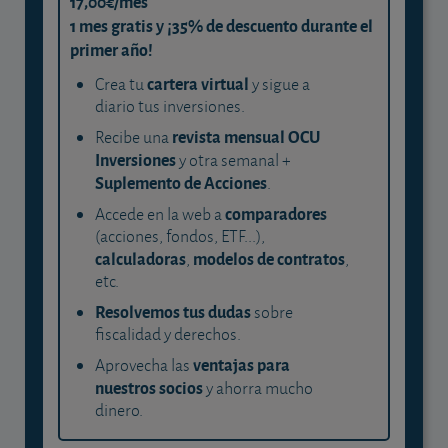
17,00€/mes
1 mes gratis y ¡35% de descuento durante el
primer año!
cartera virtual
Crea tu
y sigue a
diario tus inversiones.
revista mensual OCU
Recibe una
Inversiones
y otra semanal +
Suplemento de Acciones
.
comparadores
Accede en la web a
(acciones, fondos, ETF...),
calculadoras
modelos de contratos
,
,
etc.
Resolvemos tus dudas
sobre
fiscalidad y derechos.
ventajas para
Aprovecha las
nuestros socios
y ahorra mucho
dinero.