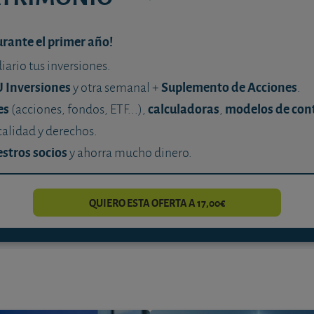
urante el primer año!
diario tus inversiones.
U Inversiones
Suplemento de Acciones
y otra semanal +
.
es
calculadoras
modelos de con
(acciones, fondos, ETF...),
,
calidad y derechos.
stros socios
y ahorra mucho dinero.
QUIERO ESTA OFERTA A 17,00€