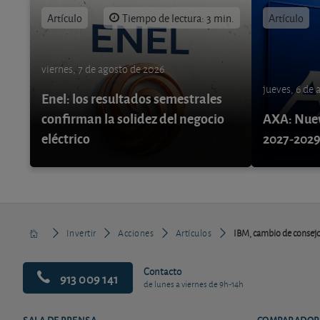
Artículo
Tiempo de lectura: 3 min.
Artículo
viernes, 7 de agosto de 2026
jueves, 6 de
Enel: los resultados semestrales
confirman la solidez del negocio
AXA: Nuev
eléctrico
2027-202
Invertir
Acciones
Artículos
IBM, cambio de consej
Contacto
913 009 141
de lunes a viernes de 9h-14h
SALA DE PRENSA
COMPARADOR