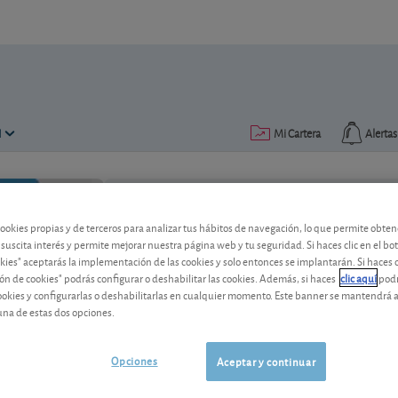
N
Mi Cartera
Alertas
Publicado el
23 julio 2021
lectura: 2 min.
cookies propias y de terceros para analizar tus hábitos de navegación, lo que permite obte
 suscita interés y permite mejorar nuestra página web y tu seguridad. Si haces clic en el bo
okies" aceptarás la implementación de las cookies y solo entonces se implantarán. Si haces c
IBM, cambio de consejo
ón de cookies" podrás configurar o deshabilitar las cookies. Además, si haces
clic aquí
podr
cookies y configurarlas o deshabilitarlas en cualquier momento. Este banner se mantendrá 
Las dificultades del grupo tecnológico
una de estas dos opciones.
sostenible nos llevan a cambiar nuestro
Opciones
Aceptar y continuar
IBM
233,43 USD