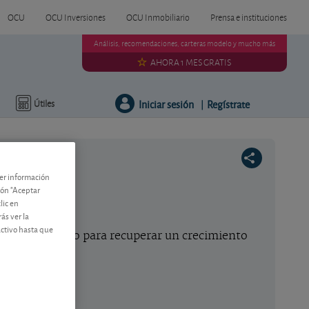
OCU
OCU Inversiones
OCU Inmobiliario
Prensa e instituciones
Análisis, recomendaciones, carteras modelo y mucho más
AHORA 1 MES GRATIS
Iniciar sesión
Regístrate
Útiles
|
ner información
tón "Aceptar
lic en
ás ver la
activo hasta que
 norteamericano para recuperar un crecimiento
 consejo.