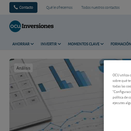
Contacto
Qué le ofrecemos
Todos nuestros contactos
AHORRAR
INVERTIR
MOMENTOS CLAVE
FORMACIÓ
Análisis
Tiempo de 
OCU utiliza 
sobre qué te
todas las co
"Configuraci
política de 
ejecutes alg