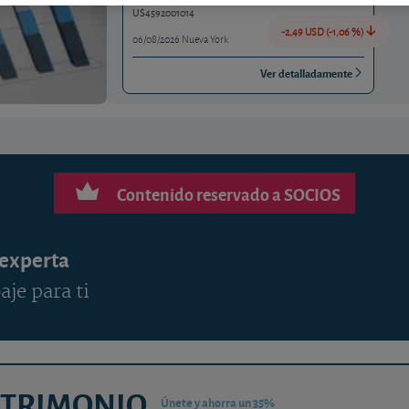
US4592001014
-2,49 USD (-1,06 %)
06/08/2026 Nueva York
Ver detalladamente
Contenido reservado a SOCIOS
 experta
aje para ti
ATRIMONIO
Únete y ahorra un 35%