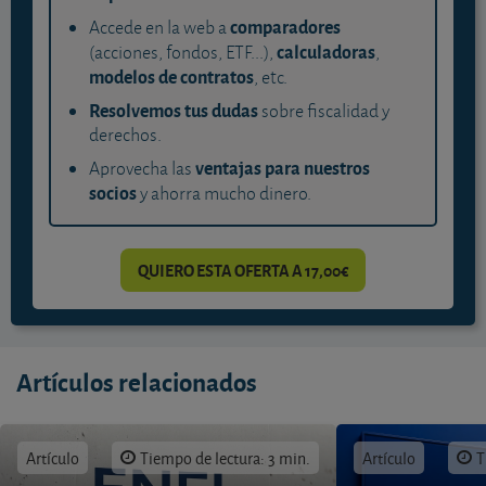
comparadores
Accede en la web a
calculadoras
(acciones, fondos, ETF...),
,
modelos de contratos
, etc.
Resolvemos tus dudas
sobre fiscalidad y
derechos.
ventajas para nuestros
Aprovecha las
socios
y ahorra mucho dinero.
QUIERO ESTA OFERTA A 17,00€
Artículos relacionados
Artículo
Tiempo de lectura: 3 min.
Artículo
T