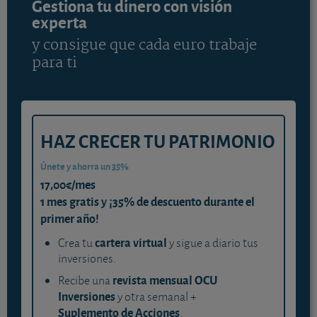
Gestiona tu dinero con visión
experta
y consigue que cada euro trabaje
para ti
HAZ CRECER TU PATRIMONIO
Únete y ahorra un 35%
17,00€/mes
1 mes gratis y ¡35% de descuento durante el
primer año!
cartera virtual
Crea tu
y sigue a diario tus
inversiones.
revista mensual OCU
Recibe una
Inversiones
y otra semanal +
Suplemento de Acciones
.