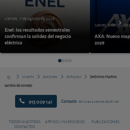
viernes, 7 de agosto de 2026
jueves, 6 de agosto
Enel: los resultados semestrales
confirman la solidez del negocio
AXA: Nuevo mapa
eléctrico
2029
Invertir
Acciones
Artículos
Jerónimo Martins:
cambio de consejo
913 009 141
Contacto
de lunes a viernes de 9h-14h
TODOS NUESTROS
APP OCU INVERSIONES
PUBLICACIONES
CONTACTOS