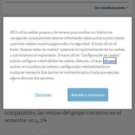
Ver detalladamente
Fuerte caída del beneficio semestral
OCU utiliza cookies propias y de terceros para analizar tus hábitos de
El beneficio por acción del primer semestre del año
navegación, lo que permite obtener información sobre qué te suscita interés
y permite mejorar nuestra página web y tu seguridad. Si haces clic en el
se situó en 0,17 euros, lo que supone una
caída del
botón "Aceptar todas las cookies" aceptarás la implementación de las cookies
36%
comparado con el mismo período del año
y solo entonces se implantarán. Si haces clic en "Configuración de cookies"
pasado. Por su parte, el beneficio operativo
podrás configurar o deshabilitar las cookies. Además, si haces
clic aquí
podrás ver la política de cookies y configurarlas o deshabilitarlas en
(
EBITDA
) empeoró un 4,9%. A este mal resultado
cualquier momento. Este banner se mantendrá activo hasta que ejecutes
contribuyó principalmente la reducción del
volumen
alguna de estas dos opciones.
de ventas
en prácticamente todas las marcas del
grupo luso, con la excepción de Biedronka en
Opciones
Aceptar y continuar
Polonia que, con un peso del 70% en las ventas
consolidadas, compensó el resto de caídas. En datos
comparables, las ventas del grupo crecieron en el
semestre un 4,2%.