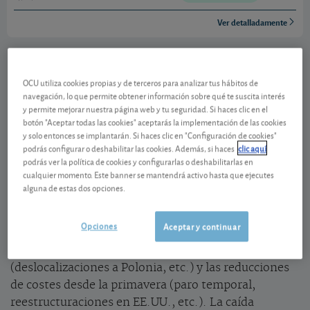
Ver detalladamente
Buena resistencia
OCU utiliza cookies propias y de terceros para analizar tus hábitos de
En el segundo trimestre, la caída de
navegación, lo que permite obtener información sobre qué te suscita interés
las
ventas
(-18,6%) fue menos severa de lo esperado.
y permite mejorar nuestra página web y tu seguridad. Si haces clic en el
botón "Aceptar todas las cookies" aceptarás la implementación de las cookies
Este descenso alcanzó el 24,6% en Europa y el 22,6%
y solo entonces se implantarán. Si haces clic en "Configuración de cookies"
en Turquía, pero avanzó un 1,2% en EE.UU. (gracias a
podrás configurar o deshabilitar las cookies. Además, si haces
clic aquí
las ganancias en cuota de mercado y un sector de la
podrás ver la política de cookies y configurarlas o deshabilitarlas en
cualquier momento. Este banner se mantendrá activo hasta que ejecutes
vivienda respaldado por los bajos tipos de interés y
alguna de estas dos opciones.
el crecimiento de la población).
Opciones
Aceptar y continuar
La
rentabilidad
también ha limitado su caída gracias
a las inversiones de los últimos años
(deslocalizaciones a Polonia, etc.) y las reducciones
de costes desde la primavera (paro temporal,
reestructuraciones en EE.UU., etc.). La caída