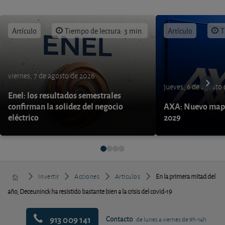
Artículo
Tiempo de lectura: 3 min.
Artículo
T
viernes, 7 de agosto de 2026
jueves, 6 de agosto
Enel: los resultados semestrales
confirman la solidez del negocio
AXA: Nuevo mapa
eléctrico
2029
Invertir
Acciones
Artículos
En la primera mitad del
año, Deceuninck ha resistido bastante bien a la crisis del covid-19
913 009 141
Contacto
de lunes a viernes de 9h-14h