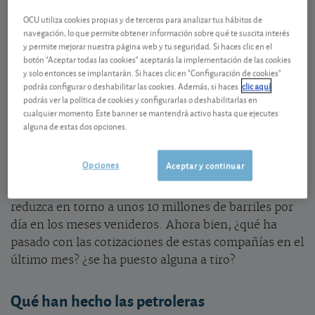
Desde el mínimo alcanzado el 21 de abril, cuando el
OCU utiliza cookies propias y de terceros para analizar tus hábitos de
barril de petróleo tipo Brent estaba a 16,50 USD los
navegación, lo que permite obtener información sobre qué te suscita interés
y permite mejorar nuestra página web y tu seguridad. Si haces clic en el
precios han escalado hasta los 43,10 USD, en torno
botón "Aceptar todas las cookies" aceptarás la implementación de las cookies
161% de subida. Los mejores pronósticos en la
y solo entonces se implantarán. Si haces clic en "Configuración de cookies"
demanda del crudo, emitdos por la Agencia
podrás configurar o deshabilitar las cookies. Además, si haces
clic aquí
podrás ver la política de cookies y configurarlas o deshabilitarlas en
Internacional de la Energía (AIE), están entre los
cualquier momento. Este banner se mantendrá activo hasta que ejecutes
culpables de este repunte: el organismo es más
alguna de estas dos opciones.
optimista con respecto a la caída de la demanda para
este año, cifrándola en -8,6 millones de barriles
Opciones
Aceptar y continuar
diarios en lugar de los 9,3 millones que preveía en
abril. A su vez estima que la producción mundial se
reduzca en torno a unos 10 millones de barriles por
día en los meses venideros. Ahora bien, ¿qué ha
pasado con las cotizaciones de estas compañías en el
último mes? ¿se ha puesto alguna a tiro?
Qué han hecho las petroleras