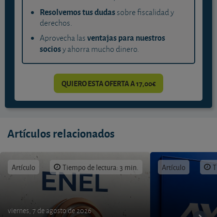
Resolvemos tus dudas
sobre fiscalidad y
derechos.
ventajas para nuestros
Aprovecha las
socios
y ahorra mucho dinero.
QUIERO ESTA OFERTA A 17,00€
Artículos relacionados
Artículo
Tiempo de lectura: 3 min.
Artículo
T
viernes, 7 de agosto de 2026