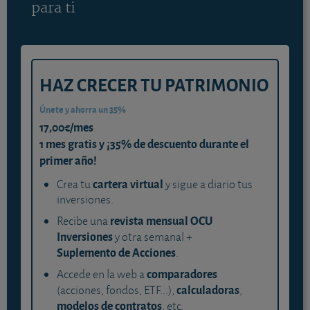
para ti
HAZ CRECER TU PATRIMONIO
Únete y ahorra un 35%
17,00€/mes
1 mes gratis y ¡35% de descuento durante el
primer año!
cartera virtual
Crea tu
y sigue a diario tus
inversiones.
revista mensual OCU
Recibe una
Inversiones
y otra semanal +
Suplemento de Acciones
.
comparadores
Accede en la web a
calculadoras
(acciones, fondos, ETF...),
,
modelos de contratos
, etc.