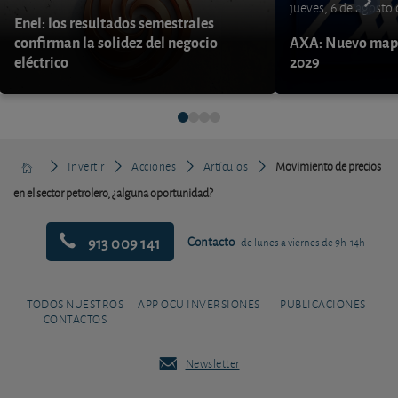
jueves, 6 de agosto
Enel: los resultados semestrales
confirman la solidez del negocio
AXA: Nuevo mapa
eléctrico
2029
Invertir
Acciones
Artículos
Movimiento de precios
en el sector petrolero, ¿alguna oportunidad?
913 009 141
Contacto
de lunes a viernes de 9h-14h
TODOS NUESTROS
APP OCU INVERSIONES
PUBLICACIONES
CONTACTOS
Newsletter