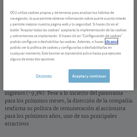
Ver detalladamente
OCU utiliza cookies propias y de terceros para analizar tus hábitos de
navegación, lo que permite obtener información sobre qué te suscita interés
Mejoran sus resultados semestrales
y permite mejorar nuestra página web y tu seguridad. Si haces clic en el
botón "Aceptar todas las cookies" aceptarás la implementación de las cookies
El resultado obtenido por Endesa en el primer
y solo entonces se implantarán. Si haces clic en "Configuración de cookies"
semestre mejora un 45% (1,06 euros por acción)
podrás configurar o deshabilitar las cookies. Además, si haces
clic aquí
podrás ver la política de cookies y configurarlas o deshabilitarlas en
respecto al obtenido en 2019. No obstante, las
cualquier momento. Este banner se mantendrá activo hasta que ejecutes
cuentas incorporan apuntes contables positivos por
alguna de estas dos opciones.
la renegociación del convenio colectivo de alrededor
0,25 euros por acción. Sin ese impulso “extra”, el
Opciones
Aceptar y continuar
beneficio ordinario habría crecido un 11%. Una
buena cifra pese al impacto de la pandemia en los
ingresos (-9,3%). Pese a lo incierto del panorama
para los próximos meses, la dirección de la compañía
reafirma su política de remuneración al accionista
para los próximos años, uno de sus principales
atractivos.