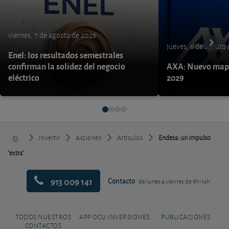
viernes, 7 de agosto de 2026
jueves, 6 de agosto
Enel: los resultados semestrales
confirman la solidez del negocio
AXA: Nuevo mapa
eléctrico
2029
Invertir
Acciones
Artículos
Endesa: un impulso
"extra"
913 009 141
Contacto
de lunes a viernes de 9h-14h
TODOS NUESTROS
APP OCU INVERSIONES
PUBLICACIONES
CONTACTOS