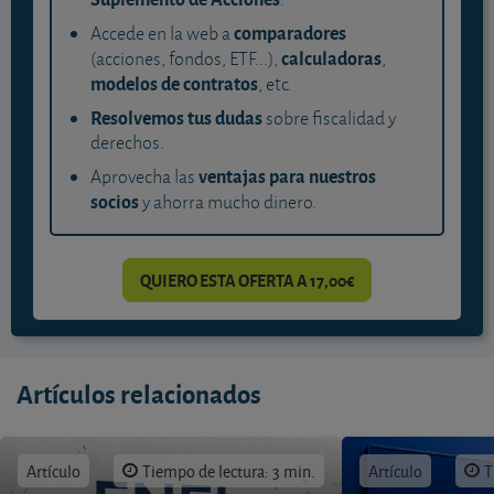
comparadores
Accede en la web a
calculadoras
(acciones, fondos, ETF...),
,
modelos de contratos
, etc.
Resolvemos tus dudas
sobre fiscalidad y
derechos.
ventajas para nuestros
Aprovecha las
socios
y ahorra mucho dinero.
QUIERO ESTA OFERTA A 17,00€
Artículos relacionados
Artículo
Tiempo de lectura: 3 min.
Artículo
T