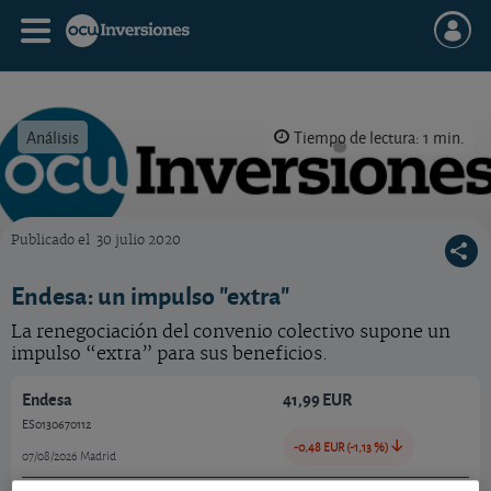
Análisis
Tiempo de lectura: 1 min.
Publicado el
30 julio 2020
OCU Inversiones
Endesa: un impulso "extra"
La renegociación del convenio colectivo supone un
impulso “extra” para sus beneficios.
Endesa
41,99 EUR
ES0130670112
-0,48 EUR (-1,13 %)
07/08/2026 Madrid