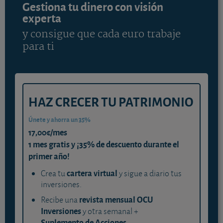
Gestiona tu dinero con visión
experta
y consigue que cada euro trabaje
para ti
HAZ CRECER TU PATRIMONIO
Únete y ahorra un 35%
17,00€/mes
1 mes gratis y ¡35% de descuento durante el
primer año!
cartera virtual
Crea tu
y sigue a diario tus
inversiones.
revista mensual OCU
Recibe una
Inversiones
y otra semanal +
Suplemento de Acciones
.