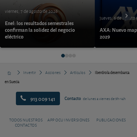
viernes, 7 de agosto de 2026
jueves, 6 de agosto
Enel: los resultados semestrales
confirman la solidez del negocio
AXA: Nuevo mapa
eléctrico
2029
Invertir
Acciones
Artículos
Iberdrola desembarca
en Suecia
913 009 141
Contacto
de lunes a viernes de 9h-14h
TODOS NUESTROS
APP OCU INVERSIONES
PUBLICACIONES
CONTACTOS