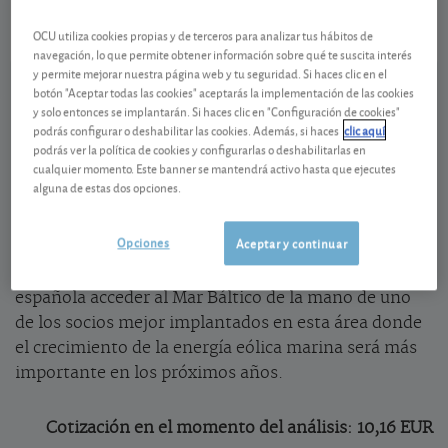
07/08/2026 Madrid
OCU utiliza cookies propias y de terceros para analizar tus hábitos de
Ver detalladamente
navegación, lo que permite obtener información sobre qué te suscita interés
y permite mejorar nuestra página web y tu seguridad. Si haces clic en el
botón "Aceptar todas las cookies" aceptarás la implementación de las cookies
Entrada al negocio eólico marino del Mar
y solo entonces se implantarán. Si haces clic en "Configuración de cookies"
podrás configurar o deshabilitar las cookies. Además, si haces
clic aquí
Báltico
podrás ver la política de cookies y configurarlas o deshabilitarlas en
cualquier momento. Este banner se mantendrá activo hasta que ejecutes
Los parques eólicos que promueve la compañía
alguna de estas dos opciones.
sueca están en distinta fase de tramitación y
podrían entrar en funcionamiento a partir del año
Opciones
Aceptar y continuar
2029. La inversión que requerirá el desarrollo de
estos parques es importante, pero permitirá a la
española acceder al Mar Báltico de la mano de uno
de los socios mejor implantados en esta área donde
el crecimiento de la energía eólica marina será más
importante en los próximos años.
Cotización en el momento del análisis: 10,16 EUR