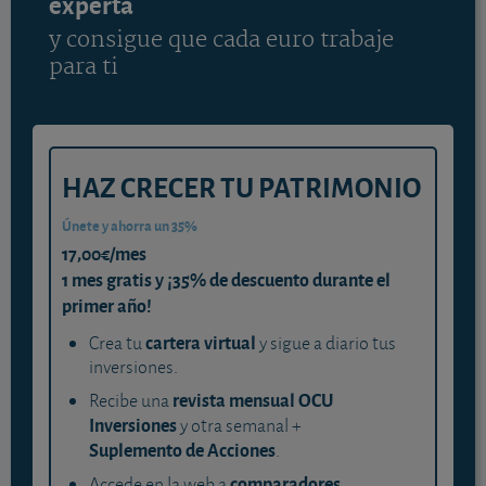
experta
y consigue que cada euro trabaje
para ti
HAZ CRECER TU PATRIMONIO
Únete y ahorra un 35%
17,00€/mes
1 mes gratis y ¡35% de descuento durante el
primer año!
cartera virtual
Crea tu
y sigue a diario tus
inversiones.
revista mensual OCU
Recibe una
Inversiones
y otra semanal +
Suplemento de Acciones
.
comparadores
Accede en la web a