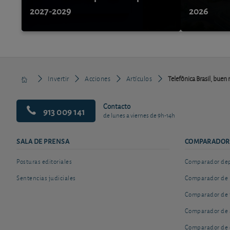
2027-2029
2026
Invertir
Acciones
Artículos
Telefônica Brasil, buen 
Contacto
913 009 141
de lunes a viernes de 9h-14h
SALA DE PRENSA
COMPARADOR
Posturas editoriales
Comparador depó
Sentencias judiciales
Comparador de 
Comparador de 
Comparador de 
Comparador de 