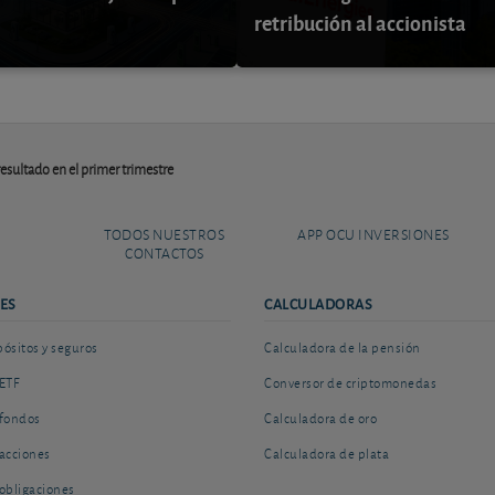
retribución al accionista
resultado en el primer trimestre
TODOS NUESTROS
APP OCU INVERSIONES
CONTACTOS
ES
CALCULADORAS
sitos y seguros
Calculadora de la pensión
ETF
Conversor de criptomonedas
fondos
Calculadora de oro
acciones
Calculadora de plata
obligaciones