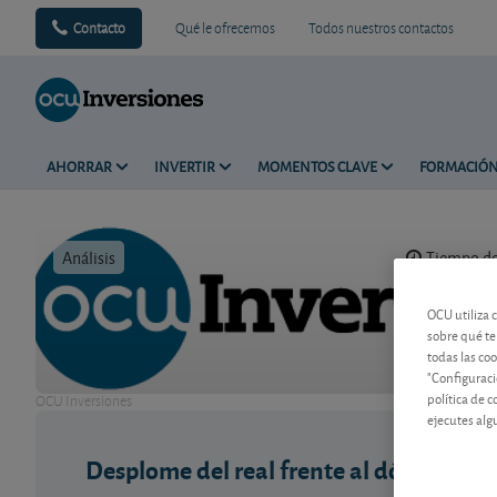
Contacto
Qué le ofrecemos
Todos nuestros contactos
AHORRAR
INVERTIR
MOMENTOS CLAVE
FORMACIÓ
Análisis
Tiempo de 
OCU utiliza 
sobre qué te
todas las co
"Configuraci
política de 
OCU Inversiones
ejecutes alg
Desplome del real frente al dólar