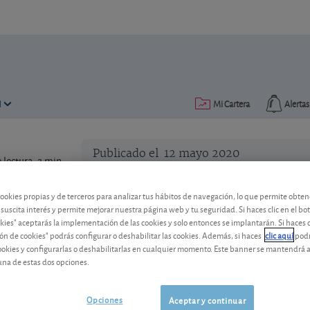
N
Mi Cartera
Alertas
Publicado el
12 mayo 2020
lectura: 2 min.
Telefônica Brasil, buen resu
cookies propias y de terceros para analizar tus hábitos de navegación, lo que permite obte
 suscita interés y permite mejorar nuestra página web y tu seguridad. Si haces clic en el bo
Pero la fuerte caída del real brasileño pe
okies" aceptarás la implementación de las cookies y solo entonces se implantarán. Si haces c
ón de cookies" podrás configurar o deshabilitar las cookies. Además, si haces
clic aquí
podr
cookies y configurarlas o deshabilitarlas en cualquier momento. Este banner se mantendrá 
una de estas dos opciones.
Opciones
Aceptar y continuar