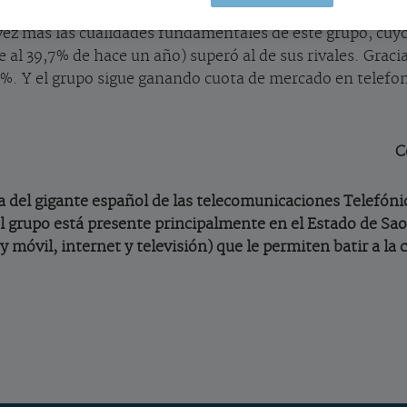
perdido más de un 30% frente al dólar. A largo plazo, el r
a vez más las cualidades fundamentales de este grupo, cu
al 39,7% de hace un año) superó al de sus rivales. Gracias
 Y el grupo sigue ganando cuota de mercado en telefoní
C
leña del gigante español de las telecomunicaciones Telefóni
el grupo está presente principalmente en el Estado de Sao 
y móvil, internet y televisión) que le permiten batir a la