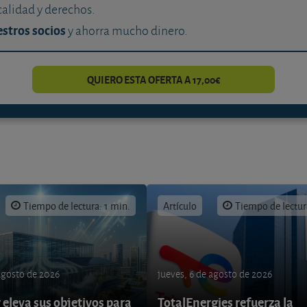
calidad y derechos.
stros socios
y ahorra mucho dinero.
QUIERO ESTA OFERTA A 17,00€
Tiempo de lectura: 1 min.
Artículo
Tiempo de lectur
 agosto de 2026
jueves, 6 de agosto de 2026
eleva sus objetivos para
TotalEnergies refuerza la