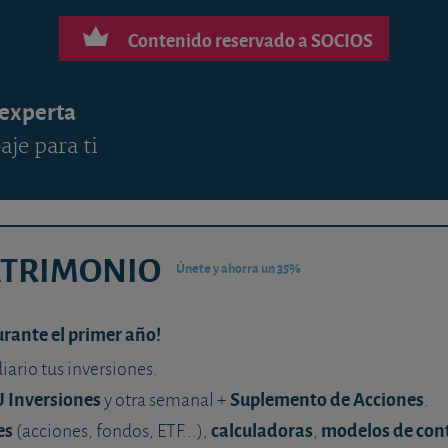
Contenido reservado a SOCIOS
 experta
aje para ti
ATRIMONIO
Únete y ahorra un 35%
urante el primer año!
diario tus inversiones.
U Inversiones
Suplemento de Acciones
y otra semanal +
.
es
calculadoras
modelos de con
(acciones, fondos, ETF...),
,