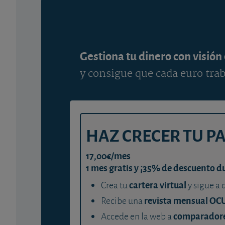
Gestiona tu dinero con visión
y consigue que cada euro trab
HAZ CRECER TU P
17,00€/mes
1 mes gratis y ¡35% de descuento d
cartera virtual
Crea tu
y sigue a 
revista mensual OC
Recibe una
comparador
Accede en la web a