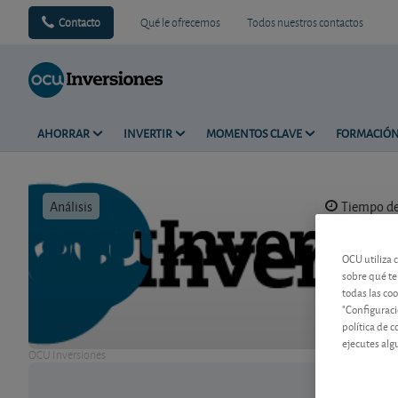
Contacto
Qué le ofrecemos
Todos nuestros contactos
AHORRAR
INVERTIR
MOMENTOS CLAVE
FORMACIÓ
Análisis
Tiempo de 
OCU utiliza 
sobre qué te
todas las co
"Configuraci
política de 
ejecutes alg
OCU Inversiones