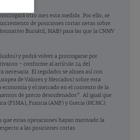
rorrogará otro mes esta medida. Por ello, se
 incremento de posiciones cortas netas sobre
lternativo Bursátil, MAB) para las que la CNMV
cluidos) y podrá volver a prorrogarse por
tivaron – conforme al artículo 24 del
 necesaria. El regulador se alinea así con
ropea de Valores y Mercados) sobre esta
la economía y el mercado en el contexto de la
imientos de precio desordenados”. Al igual que
gica (FSMA), Francia (AMF) y Grecia (HCMC).
n que estas operaciones hayan motivado la
specto a las posiciones cortas.