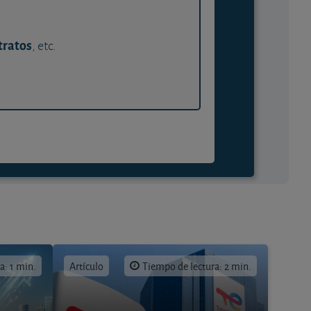
tratos
, etc.
a: 1 min.
Artículo
Tiempo de lectura: 2 min.