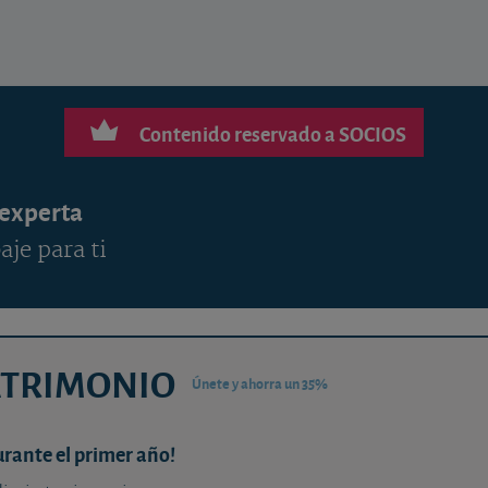
Contenido reservado a SOCIOS
 experta
aje para ti
ATRIMONIO
Únete y ahorra un 35%
urante el primer año!