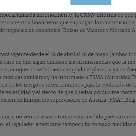
temporal lanzada anteriormente, la CNMV informa de que p
 instrumentos financieros que supongan la constitución o
 de negociación españoles (Bolsas de Valores y Mercado A
stará vigente desde el 18 de abril al 18 de mayo (ambos in
n caso de que sigan dándose las circunstancias que la mo
e, aunque no se hubiera cumplido el plazo, si ya no fuera
o medidas similares y ha informado a ESMA (Autoridad Eu
cia de los riesgos e incertidumbres para la evolución de 
 de volatilidad y el riesgo de que puedan producirse mov
ibición en Europa los supervisores de Austria (FMA), Bél
tánica, no ven necesario tomar esta medida pues no cree
ico, el regulador americano tampoco ha tomado medidas re