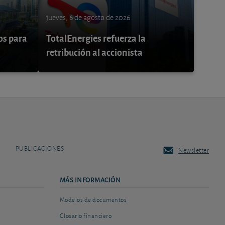
jueves, 6 de agosto de 2026
os para
TotalEnergies refuerza la
retribución al accionista
PUBLICACIONES
Newsletter
MÁS INFORMACIÓN
Modelos de documentos
Glosario financiero