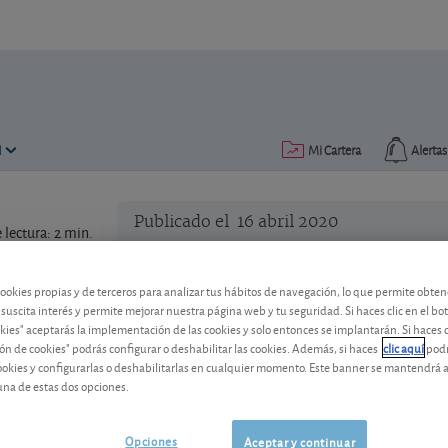
N
Mi Cartera
Alertas
Publicado el
16 abril 2020
lectura: 2 min.
La CNMV prorroga la prohibi
cookies propias y de terceros para analizar tus hábitos de navegación, lo que permite obte
cortas
 suscita interés y permite mejorar nuestra página web y tu seguridad. Si haces clic en el bo
okies" aceptarás la implementación de las cookies y solo entonces se implantarán. Si haces c
El regulador anuncia una nueva prórroga
ón de cookies" podrás configurar o deshabilitar las cookies. Además, si haces
clic aquí
podr
18 de abril al 18 de mayo.
cookies y configurarlas o deshabilitarlas en cualquier momento. Este banner se mantendrá 
una de estas dos opciones.
Opciones
Aceptar y continuar