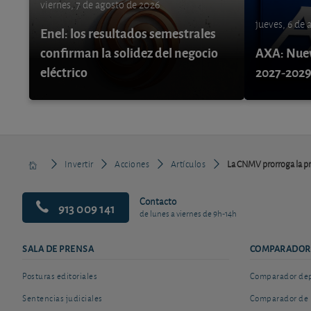
viernes, 7 de agosto de 2026
jueves, 6 de
Enel: los resultados semestrales
confirman la solidez del negocio
AXA: Nuev
eléctrico
2027-202
Invertir
Acciones
Artículos
La CNMV prorroga la pro
Contacto
913 009 141
de lunes a viernes de 9h-14h
SALA DE PRENSA
COMPARADOR
Posturas editoriales
Comparador depó
Sentencias judiciales
Comparador de 