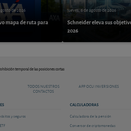
 agosto de 2026
jueves, 6 de agosto de 2026
o mapa de ruta para
Schneider eleva sus objetiv
9
2026
hibición temporal de las posiciones cortas
TODOS NUESTROS
APP OCU INVERSIONES
CONTACTOS
ES
CALCULADORAS
sitos y seguros
Calculadora de la pensión
ETF
Conversor de criptomonedas