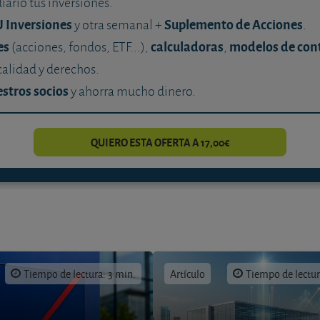
diario tus inversiones.
U Inversiones
Suplemento de Acciones
y otra semanal +
.
es
calculadoras
modelos de con
(acciones, fondos, ETF...),
,
calidad y derechos.
stros socios
y ahorra mucho dinero.
QUIERO ESTA OFERTA A 17,00€
Tiempo de lectura: 3 min.
Artículo
Tiempo de lectur