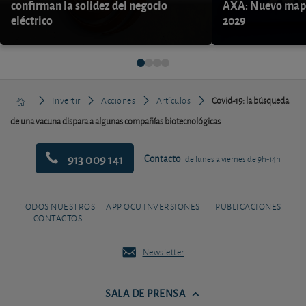
confirman la solidez del negocio
AXA: Nuevo mapa
eléctrico
2029
Invertir
Acciones
Artículos
Covid-19: la búsqueda
de una vacuna dispara a algunas compañías biotecnológicas
913 009 141
Contacto
de lunes a viernes de 9h-14h
TODOS NUESTROS
APP OCU INVERSIONES
PUBLICACIONES
CONTACTOS
Newsletter
SALA DE PRENSA