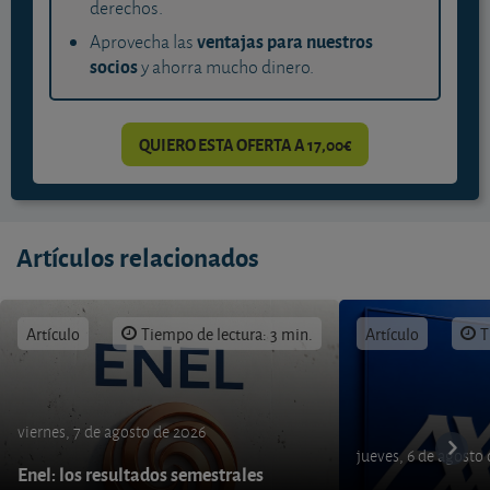
derechos.
ventajas para nuestros
Aprovecha las
socios
y ahorra mucho dinero.
QUIERO ESTA OFERTA A 17,00€
Artículos relacionados
Artículo
Tiempo de lectura: 3 min.
Artículo
T
viernes, 7 de agosto de 2026
jueves, 6 de agosto
Enel: los resultados semestrales