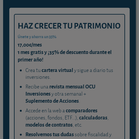
HAZ CRECER TU PATRIMONIO
Únete y ahorra un 35%
17,00€/mes
1 mes gratis y ¡35% de descuento durante el
primer año!
cartera virtual
Crea tu
y sigue a diario tus
inversiones.
revista mensual OCU
Recibe una
Inversiones
y otra semanal +
Suplemento de Acciones
.
comparadores
Accede en la web a
calculadoras
(acciones, fondos, ETF...),
,
modelos de contratos
, etc.
Resolvemos tus dudas
sobre fiscalidad y