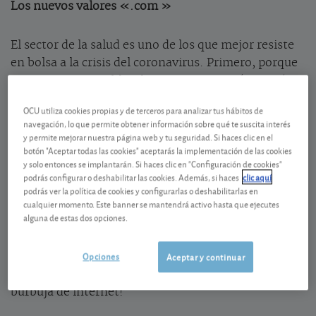
Los nuevos valores «.com »
El sector de la salud es uno de los que mejor resiste
en bolsa a la crisis del coronavirus. Primero, porque
es muy poco sensible a los vaivenes económicos (ya
sean más ricos o más pobres, los ciudadanos tienen
OCU utiliza cookies propias y de terceros para analizar tus hábitos de
siempre la necesidad de curarse). Y segundo, porque
navegación, lo que permite obtener información sobre qué te suscita interés
el sector se ha movilizado para luchar contra el
y permite mejorar nuestra página web y tu seguridad. Si haces clic en el
botón "Aceptar todas las cookies" aceptarás la implementación de las cookies
coronavirus: búsqueda de tratamientos, de vacunas,
y solo entonces se implantarán. Si haces clic en "Configuración de cookies"
producción de tests, de equipos médicos. Así pues,
podrás configurar o deshabilitar las cookies. Además, si haces
clic aquí
algo similar a lo que ocurrió en su día en bolsa con
podrás ver la política de cookies y configurarlas o deshabilitarlas en
las compañías ligadas al boom digital, las famosas
cualquier momento. Este banner se mantendrá activo hasta que ejecutes
alguna de estas dos opciones.
compañías “.com”, ahora parece ser el turno de las
empresas biotecnológicas, centradas en la lucha
Opciones
contra el Covid-19m las que se disparan en bolsa. ¡Y
Aceptar y continuar
con igual riesgo de salir trasquilado que con la
burbuja de internet!