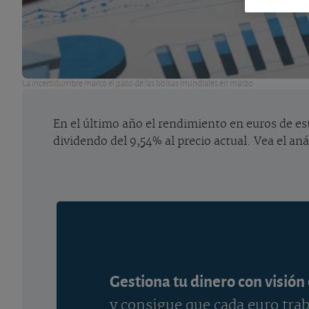
La incertidumbre marcó el paso de las bolsas mundiales en marzo
En el último año el rendimiento en euros de est
dividendo del 9,54% al precio actual. Vea el aná
Gestiona tu dinero con visión
y consigue que cada euro trab