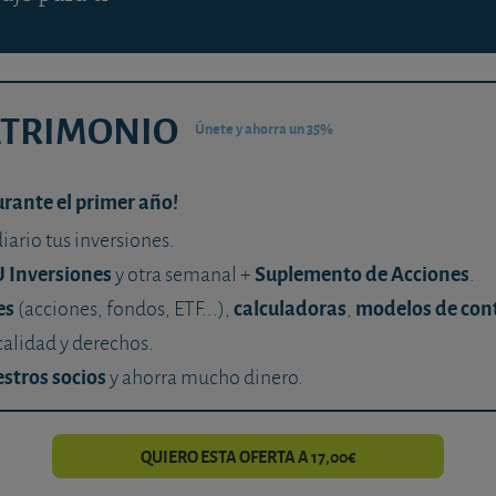
ATRIMONIO
Únete y ahorra un 35%
urante el primer año!
diario tus inversiones.
U Inversiones
Suplemento de Acciones
y otra semanal +
.
es
calculadoras
modelos de con
(acciones, fondos, ETF...),
,
calidad y derechos.
stros socios
y ahorra mucho dinero.
QUIERO ESTA OFERTA A 17,00€