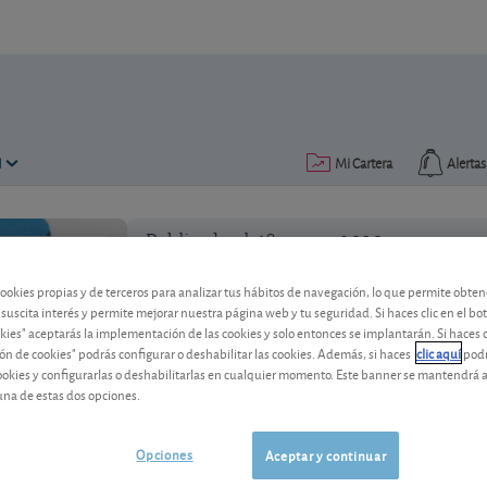
N
Mi Cartera
Alertas
Publicado el
18 marzo 2020
lectura: 2 min.
cookies propias y de terceros para analizar tus hábitos de navegación, lo que permite obte
 suscita interés y permite mejorar nuestra página web y tu seguridad. Si haces clic en el bo
La acción de Exxon Mobil enc
okies" aceptarás la implementación de las cookies y solo entonces se implantarán. Si haces c
ón de cookies" podrás configurar o deshabilitar las cookies. Además, si haces
clic aquí
podr
La vertiginosa caída del petróleo y la c
cookies y configurarlas o deshabilitarlas en cualquier momento. Este banner se mantendrá 
grupo petrolero norteamericano.
una de estas dos opciones.
Opciones
Aceptar y continuar
Exxon Mobil
154,84 USD
-
US30231G1022