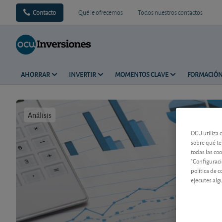
Contacto
Qué le ofrecemos
Todos nuestros contactos
AHORRAR
INVERTIR
MOMENTOS CLAVE
FORMACIÓ
Análisis
Tiempo de 
OCU utiliza 
sobre qué te
todas las co
"Configuraci
política de 
ejecutes alg