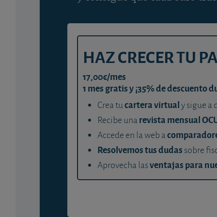
HAZ CRECER TU P
17,00€/mes
1 mes gratis y ¡35% de descuento d
cartera virtual
Crea tu
y sigue a 
revista mensual OC
Recibe una
comparador
Accede en la web a
Resolvemos tus dudas
sobre fis
ventajas para nue
Aprovecha las