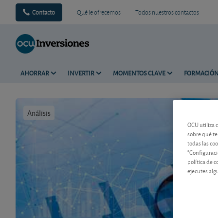
Contacto
Qué le ofrecemos
Todos nuestros contactos
AHORRAR
INVERTIR
MOMENTOS CLAVE
FORMACIÓ
Análisis
Tiempo de 
OCU utiliza 
sobre qué te
todas las co
"Configuraci
política de 
ejecutes alg