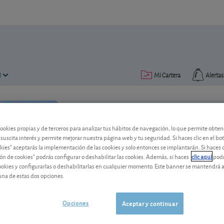
N
Mi Cartera
Alertas
Publicado el
04 marzo 2020
lectura: 2 min.
cookies propias y de terceros para analizar tus hábitos de navegación, lo que permite obte
 suscita interés y permite mejorar nuestra página web y tu seguridad. Si haces clic en el bo
Galp Energia sube un 10% el
okies" aceptarás la implementación de las cookies y solo entonces se implantarán. Si haces c
ón de cookies" podrás configurar o deshabilitar las cookies. Además, si haces
clic aquí
podr
cookies y configurarlas o deshabilitarlas en cualquier momento. Este banner se mantendrá 
El resultado de 2019 del grupo energéti
una de estas dos opciones.
esperado. La acción entra a formar part
Opciones
Aceptar y continuar
Galp Energia
19,92 EUR
-
PTGAL0AM0009