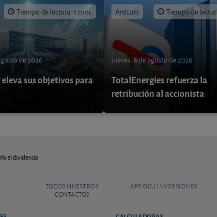
Tiempo de lectura: 1 min.
Artículo
Tiempo de lectur
 agosto de 2026
jueves, 6 de agosto de 2026
eleva sus objetivos para
TotalEnergies refuerza la
retribución al accionista
0% el dividendo
TODOS NUESTROS
APP OCU INVERSIONES
CONTACTOS
ES
CALCULADORAS