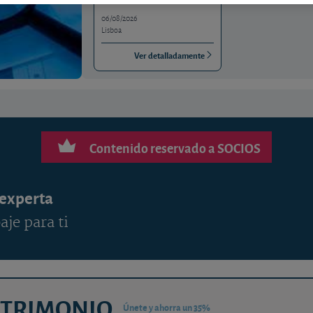
06/08/2026
Lisboa
Ver detalladamente
Contenido reservado a SOCIOS
 experta
aje para ti
ATRIMONIO
Únete y ahorra un 35%