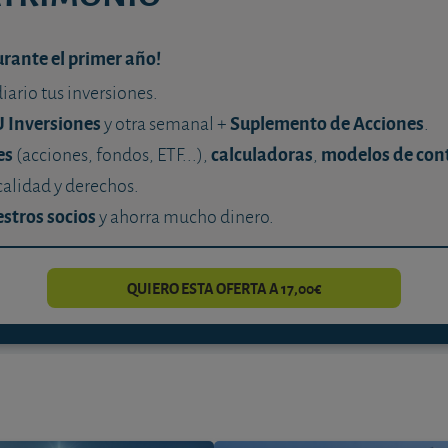
urante el primer año!
diario tus inversiones.
U Inversiones
Suplemento de Acciones
y otra semanal +
.
es
calculadoras
modelos de con
(acciones, fondos, ETF...),
,
calidad y derechos.
stros socios
y ahorra mucho dinero.
QUIERO ESTA OFERTA A 17,00€