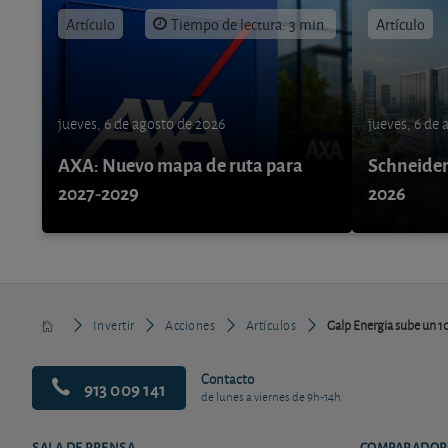
Artículo
Tiempo de lectura: 3 min.
Artículo
jueves, 6 de agosto de 2026
jueves, 6 de
AXA: Nuevo mapa de ruta para
Schneider 
2027-2029
2026
Invertir
Acciones
Artículos
Galp Energia sube un 1
Contacto
913 009 141
de lunes a viernes de 9h-14h
SALA DE PRENSA
COMPARADOR