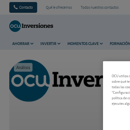
Contacto
Qué le ofrecemos
Todos nuestros contactos
AHORRAR
INVERTIR
MOMENTOS CLAVE
FORMACIÓ
Análisis
Tiempo de 
OCU utiliza 
sobre qué te
todas las co
"Configuraci
política de 
ejecutes alg