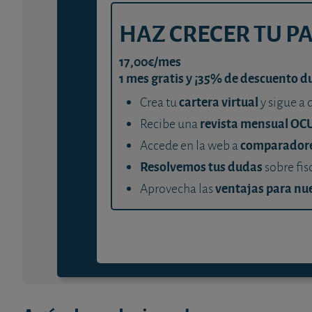
HAZ CRECER TU P
17,00€/mes
1 mes gratis y ¡35% de descuento d
cartera virtual
Crea tu
y sigue a 
revista mensual OC
Recibe una
comparador
Accede en la web a
Resolvemos tus dudas
sobre fis
ventajas para nue
Aprovecha las