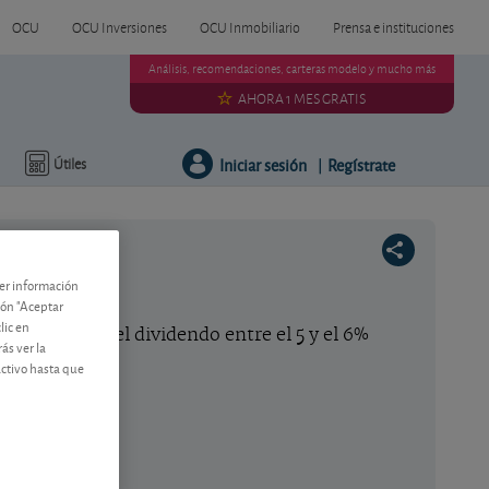
OCU
OCU Inversiones
OCU Inmobiliario
Prensa e instituciones
Análisis, recomendaciones, carteras modelo y mucho más
AHORA 1 MES GRATIS
Iniciar sesión
Regístrate
Útiles
|
ner información
0
tón "Aceptar
lic en
incremento del dividendo entre el 5 y el 6%
ás ver la
activo hasta que