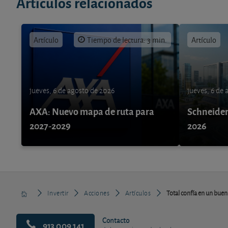
Artículos relacionados
Artículo
Tiempo de lectura: 3 min.
Artículo
jueves, 6 de agosto de 2026
jueves, 6 de
AXA: Nuevo mapa de ruta para
Schneider 
2027-2029
2026
Invertir
Acciones
Artículos
Total confía en un bue
Contacto
913 009 141