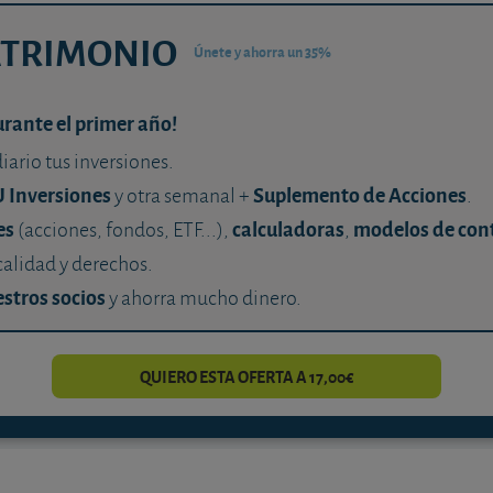
ATRIMONIO
Únete y ahorra un 35%
urante el primer año!
diario tus inversiones.
U Inversiones
Suplemento de Acciones
y otra semanal +
.
es
calculadoras
modelos de con
(acciones, fondos, ETF...),
,
calidad y derechos.
stros socios
y ahorra mucho dinero.
QUIERO ESTA OFERTA A 17,00€