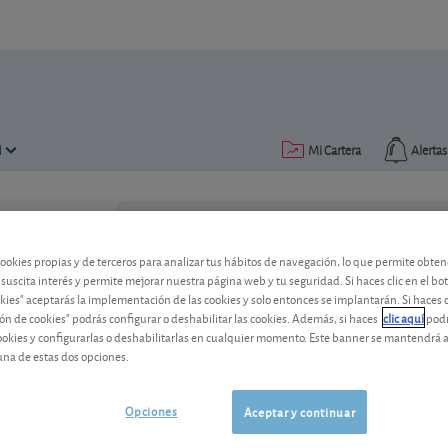
N
Mi Cartera
Alertas
Publicado el
26 febrero 2020
lectura: 2 min.
cookies propias y de terceros para analizar tus hábitos de navegación, lo que permite obte
Total confía en un buen 202
 suscita interés y permite mejorar nuestra página web y tu seguridad. Si haces clic en el bo
okies" aceptarás la implementación de las cookies y solo entonces se implantarán. Si haces c
El grupo petrolero francés confirma un 
ón de cookies" podrás configurar o deshabilitar las cookies. Además, si haces
clic aquí
podr
anual en los próximos años.
cookies y configurarlas o deshabilitarlas en cualquier momento. Este banner se mantendrá 
una de estas dos opciones.
TotalEnergies
74,44 EUR
FR0000120271
Opciones
Aceptar y continuar
0,64 EUR (0,87 %)
06/08/2026 París