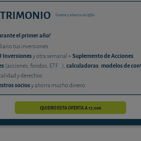
ATRIMONIO
Únete y ahorra un 35%
urante el primer año!
diario tus inversiones.
U Inversiones
Suplemento de Acciones
y otra semanal +
.
es
calculadoras
modelos de con
(acciones, fondos, ETF...),
,
calidad y derechos.
stros socios
y ahorra mucho dinero.
QUIERO ESTA OFERTA A 17,00€