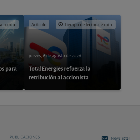
a: 1 min.
Artículo
Tiempo de lectura: 2 min.
jueves, 6 de agosto de 2026
os para
TotalEnergies refuerza la
retribución al accionista
PUBLICACIONES
Newsletter