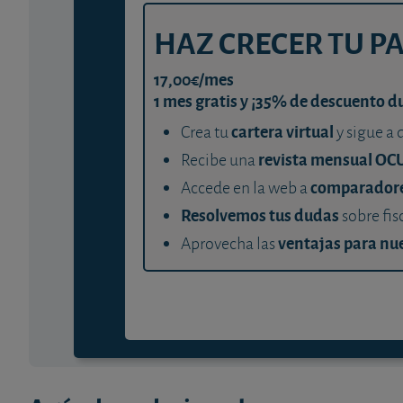
HAZ CRECER TU P
17,00€/mes
1 mes gratis y ¡35% de descuento d
cartera virtual
Crea tu
y sigue a 
revista mensual OC
Recibe una
comparador
Accede en la web a
Resolvemos tus dudas
sobre fis
ventajas para nue
Aprovecha las