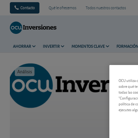
Contacto
Qué le ofrecemos
Todos nuestros contactos
AHORRAR
INVERTIR
MOMENTOS CLAVE
FORMACIÓ
Análisis
Tiempo de 
OCU utiliza 
sobre qué te
todas las co
"Configuraci
política de 
ejecutes alg