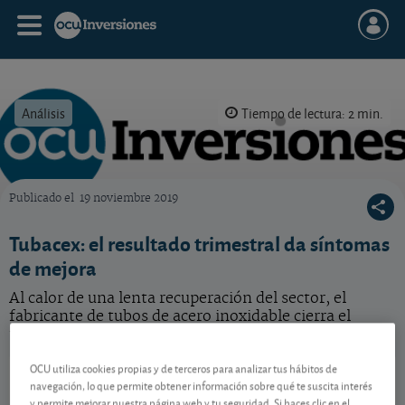
Análisis
Tiempo de lectura: 2 min.
Publicado el
19 noviembre 2019
OCU Inversiones
Tubacex: el resultado trimestral da síntomas
de mejora
Al calor de una lenta recuperación del sector, el
fabricante de tubos de acero inoxidable cierra el
tercer trimestre según lo esperado.
OCU utiliza cookies propias y de terceros para analizar tus hábitos de
Tubacex
3,01 EUR
navegación, lo que permite obtener información sobre qué te suscita interés
ES0132945017
y permite mejorar nuestra página web y tu seguridad. Si haces clic en el