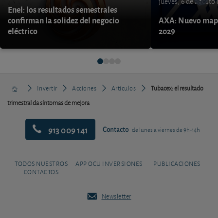
jueves, 6 de agosto
Enel: los resultados semestrales
confirman la solidez del negocio
AXA: Nuevo mapa
eléctrico
2029
Invertir
Acciones
Artículos
Tubacex: el resultado
trimestral da síntomas de mejora
913 009 141
Contacto
de lunes a viernes de 9h-14h
TODOS NUESTROS
APP OCU INVERSIONES
PUBLICACIONES
CONTACTOS
Newsletter