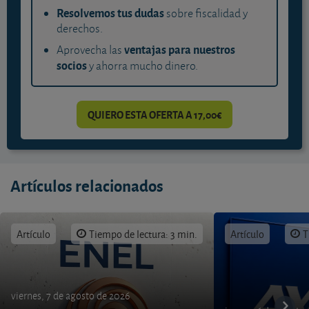
Resolvemos tus dudas
sobre fiscalidad y
derechos.
ventajas para nuestros
Aprovecha las
socios
y ahorra mucho dinero.
QUIERO ESTA OFERTA A 17,00€
Artículos relacionados
Artículo
Tiempo de lectura: 3 min.
Artículo
T
viernes, 7 de agosto de 2026