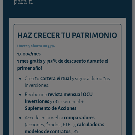
para ti
HAZ CRECER TU PATRIMONIO
Únete y ahorra un 35%
17,00€/mes
1 mes gratis y ¡35% de descuento durante el
primer año!
cartera virtual
Crea tu
y sigue a diario tus
inversiones.
revista mensual OCU
Recibe una
Inversiones
y otra semanal +
Suplemento de Acciones
.
comparadores
Accede en la web a
calculadoras
(acciones, fondos, ETF...),
,
modelos de contratos
, etc.