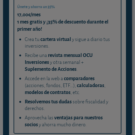
Únete y ahorra un 35%
17,00€/mes
1 mes gratis y ¡35% de descuento durante el
primer año!
cartera virtual
Crea tu
y sigue a diario tus
inversiones.
revista mensual OCU
Recibe una
Inversiones
y otra semanal +
Suplemento de Acciones
.
comparadores
Accede en la web a
calculadoras
(acciones, fondos, ETF...),
,
modelos de contratos
, etc.
Resolvemos tus dudas
sobre fiscalidad y
derechos.
ventajas para nuestros
Aprovecha las
socios
y ahorra mucho dinero.