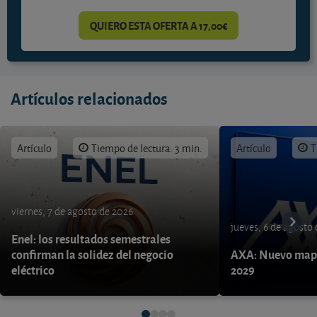
QUIERO ESTA OFERTA A 17,00€
Artículos relacionados
Artículo
Tiempo de lectura: 3 min.
Artículo
T
viernes, 7 de agosto de 2026
jueves, 6 de agosto
Enel: los resultados semestrales
confirman la solidez del negocio
AXA: Nuevo mapa
eléctrico
2029