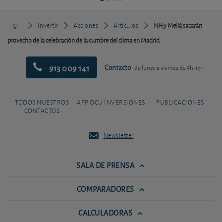
Invertir
Acciones
Artículos
NH y Meliá sacarán
provecho de la celebración de la cumbre del clima en Madrid
913 009 141
Contacto
de lunes a viernes de 9h-14h
TODOS NUESTROS
APP OCU INVERSIONES
PUBLICACIONES
CONTACTOS
Newsletter
SALA DE PRENSA
COMPARADORES
CALCULADORAS