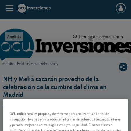
Análisis
Tiempo de lectura: 2 min.
Publicado el
07 noviembre 2019
OCU Inversiones
NH y Meliá sacarán provecho de la
celebración de la cumbre del clima en
Madrid
A los hoteleros de Madrid les ha tocado la lotería de
Navidad por adelantado. Entre ellos los dos grupos de
OCU utiliza cookies propias y de terceros para analizar tus hábitos de
nuestra selección.
navegación, lo que permite obtener información sobre qué te suscita interés
y permite mejorar nuestra página web y tu seguridad. Si haces clic en el
botón "Aceptar todas las cookies" aceptarás la implementación de las cookies