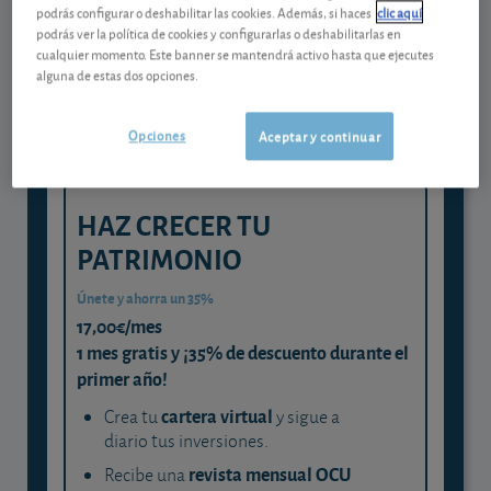
Gestiona tu dinero con visión
podrás configurar o deshabilitar las cookies. Además, si haces
clic aquí
experta
podrás ver la política de cookies y configurarlas o deshabilitarlas en
cualquier momento. Este banner se mantendrá activo hasta que ejecutes
y consigue que cada euro trabaje
alguna de estas dos opciones.
para ti
Opciones
Aceptar y continuar
HAZ CRECER TU
PATRIMONIO
Únete y ahorra un 35%
17,00€/mes
1 mes gratis y ¡35% de descuento durante el
primer año!
cartera virtual
Crea tu
y sigue a
diario tus inversiones.
revista mensual OCU
Recibe una