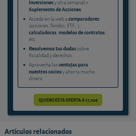
Inversiones
y otra semanal +
Suplemento de Acciones
.
comparadores
Accede en la web a
(acciones, fondos, ETF...),
calculadoras
modelos de contratos
,
,
etc.
Resolvemos tus dudas
sobre
fiscalidad y derechos.
ventajas para
Aprovecha las
nuestros socios
y ahorra mucho
dinero.
QUIERO ESTA OFERTA A 17,00€
Artículos relacionados