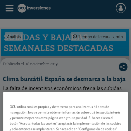
Análisis
Tiempo de lectura: 2 min.
Publicado el
18 noviembre 2019
Ganadores y perdedores bursátiles de la semana pasada.
Clima bursátil: España se desmarca a la baja
La falta de incentivos económicos frena las subidas
de las bolsas en las últimas semanas.
OCU utiliza cookies propias y de terceros para analizar tus hábitos de
navegación, lo que permite obtener información sobre qué te suscita interés
Contenido reservado a SOCIOS
y permite mejorar nuestra página web y tu seguridad. Si haces clic en el
botón "Aceptar todas las cookies" aceptarás la implementación de las cookies
y solo entonces se implantarán. Si haces clic en "Configuración de cookies"