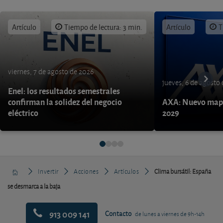
Artículo
Tiempo de lectura: 3 min.
Artículo
T
viernes, 7 de agosto de 2026
jueves, 6 de agosto
Enel: los resultados semestrales
confirman la solidez del negocio
AXA: Nuevo mapa
eléctrico
2029
Invertir
Acciones
Artículos
Clima bursátil: España
se desmarca a la baja
913 009 141
Contacto
de lunes a viernes de 9h-14h