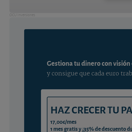
OCU Inversiones
Gestiona tu dinero con visión
y consigue que cada euro trab
HAZ CRECER TU P
17,00€/mes
1 mes gratis y ¡35% de descuento d