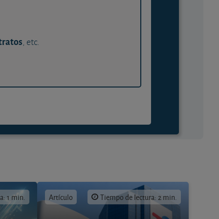
tratos
, etc.
a: 1 min.
Artículo
Tiempo de lectura: 2 min.