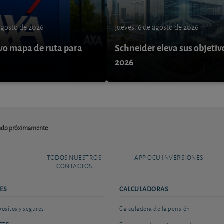
 agosto de 2026
jueves, 6 de agosto de 2026
o mapa de ruta para
Schneider eleva sus objetiv
9
2026
endo próximamente
TODOS NUESTROS
APP OCU INVERSIONES
CONTACTOS
ES
CALCULADORAS
sitos y seguros
Calculadora de la pensión