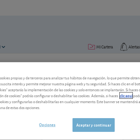
N
Mi Cartera
Alertas
Publicado el
07 octubre 2019
lectura: 2 min.
cookies propias y de terceros para analizar tus hábitos de navegación, lo que permite obte
Prosegur abona dividendo 
 suscita interés y permite mejorar nuestra página web y tu seguridad. Si haces clic en el bo
okies" aceptarás la implementación de las cookies y solo entonces se implantarán. Si haces c
ón de cookies" podrás configurar o deshabilitar las cookies. Además, si haces
clic aquí
podr
El especialista español en seguridad pag
cookies y configurarlas o deshabilitarlas en cualquier momento. Este banner se mantendrá 
dividendo a cuenta del ejercicio 2018.
una de estas dos opciones.
Prosegur
2,96 EUR
ES0175438003
Opciones
Aceptar y continuar
-0,005 EUR (-0,17 %)
07/08/2026 Madrid