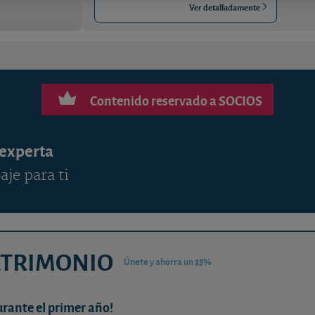
Ver detalladamente
Contenido reservado a SOCIOS
 experta
aje para ti
ATRIMONIO
Únete y ahorra un 35%
urante el primer año!