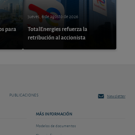
jueves, 6 de agosto de 2026
os para
TotalEnergies refuerza la
retribución al accionista
PUBLICACIONES
Newsletter
MÁS INFORMACIÓN
Modelos de documentos