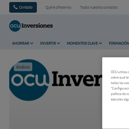
Contacto
Qué le ofrecemos
Todos nuestros contactos
AHORRAR
INVERTIR
MOMENTOS CLAVE
FORMACIÓ
Análisis
Tiempo de 
OCU utiliza 
sobre qué te
todas las co
"Configuraci
política de 
ejecutes alg