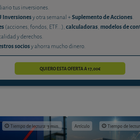
diario tus inversiones.
U Inversiones
Suplemento de Acciones
y otra semanal +
.
es
calculadoras
modelos de con
(acciones, fondos, ETF...),
,
calidad y derechos.
stros socios
y ahorra mucho dinero.
QUIERO ESTA OFERTA A 17,00€
Tiempo de lectura: 3 min.
Artículo
Tiempo de lectur