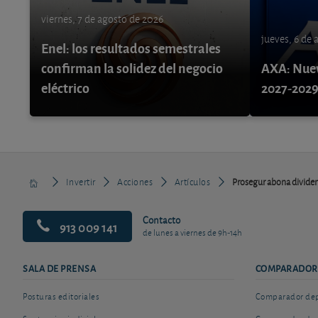
viernes, 7 de agosto de 2026
jueves, 6 de
Enel: los resultados semestrales
confirman la solidez del negocio
AXA: Nuev
eléctrico
2027-202
Invertir
Acciones
Artículos
Prosegur abona divid
Contacto
913 009 141
de lunes a viernes de 9h-14h
SALA DE PRENSA
COMPARADOR
Posturas editoriales
Comparador depó