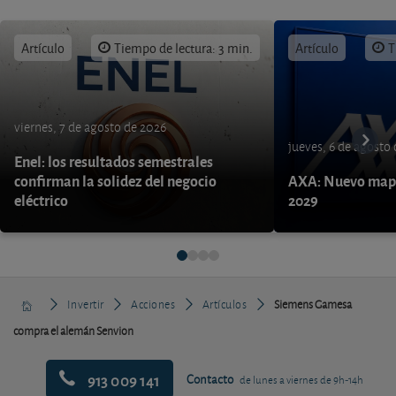
Artículo
Tiempo de lectura: 3 min.
Artículo
T
viernes, 7 de agosto de 2026
jueves, 6 de agosto
Enel: los resultados semestrales
confirman la solidez del negocio
AXA: Nuevo mapa
eléctrico
2029
Invertir
Acciones
Artículos
Siemens Gamesa
compra el alemán Senvion
913 009 141
Contacto
de lunes a viernes de 9h-14h