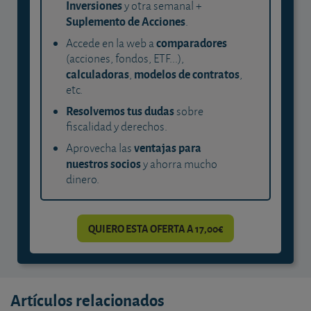
Inversiones
y otra semanal +
Suplemento de Acciones
.
comparadores
Accede en la web a
(acciones, fondos, ETF...),
calculadoras
modelos de contratos
,
,
etc.
Resolvemos tus dudas
sobre
fiscalidad y derechos.
ventajas para
Aprovecha las
nuestros socios
y ahorra mucho
dinero.
QUIERO ESTA OFERTA A 17,00€
Artículos relacionados