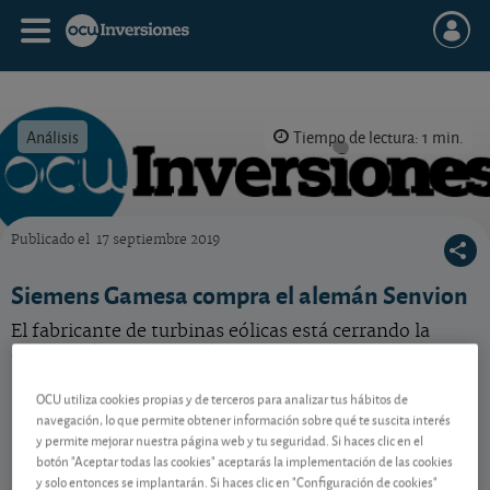
Análisis
Tiempo de lectura: 1 min.
Publicado el
17 septiembre 2019
OCU Inversiones
Siemens Gamesa compra el alemán Senvion
El fabricante de turbinas eólicas está cerrando la
adquisición de su homólogo germano.
OCU utiliza cookies propias y de terceros para analizar tus hábitos de
navegación, lo que permite obtener información sobre qué te suscita interés
Contenido reservado a SOCIOS
y permite mejorar nuestra página web y tu seguridad. Si haces clic en el
botón "Aceptar todas las cookies" aceptarás la implementación de las cookies
y solo entonces se implantarán. Si haces clic en "Configuración de cookies"