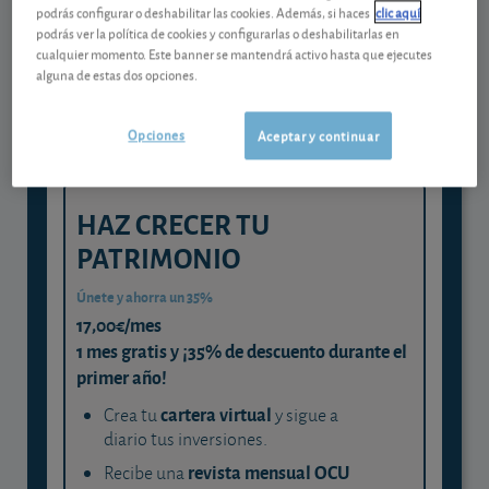
Gestiona tu dinero con visión
podrás configurar o deshabilitar las cookies. Además, si haces
clic aquí
experta
podrás ver la política de cookies y configurarlas o deshabilitarlas en
cualquier momento. Este banner se mantendrá activo hasta que ejecutes
y consigue que cada euro trabaje
alguna de estas dos opciones.
para ti
Opciones
Aceptar y continuar
HAZ CRECER TU
PATRIMONIO
Únete y ahorra un 35%
17,00€/mes
1 mes gratis y ¡35% de descuento durante el
primer año!
cartera virtual
Crea tu
y sigue a
diario tus inversiones.
revista mensual OCU
Recibe una