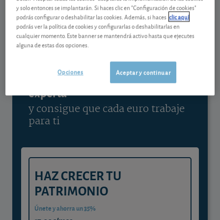
y solo entonces se implantarán. Si haces clic en "Configuración de cookies"
Ver detalladamente
podrás configurar o deshabilitar las cookies. Además, si haces
clic aquí
podrás ver la política de cookies y configurarlas o deshabilitarlas en
cualquier momento. Este banner se mantendrá activo hasta que ejecutes
alguna de estas dos opciones.
Contenido reservado a SOCIOS
Opciones
Aceptar y continuar
Gestiona tu dinero con visión
experta
y consigue que cada euro trabaje
para ti
HAZ CRECER TU
PATRIMONIO
Únete y ahorra un 35%