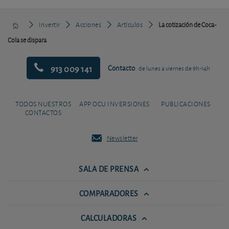
Invertir
Acciones
Artículos
La cotización de Coca-
Cola se dispara
913 009 141
Contacto
de lunes a viernes de 9h-14h
TODOS NUESTROS
APP OCU INVERSIONES
PUBLICACIONES
CONTACTOS
Newsletter
SALA DE PRENSA
COMPARADORES
CALCULADORAS