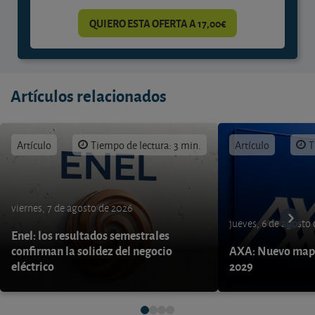
QUIERO ESTA OFERTA A 17,00€
Artículos relacionados
Artículo
Tiempo de lectura: 3 min.
Artículo
T
viernes, 7 de agosto de 2026
jueves, 6 de agosto
Enel: los resultados semestrales
confirman la solidez del negocio
AXA: Nuevo mapa
eléctrico
2029