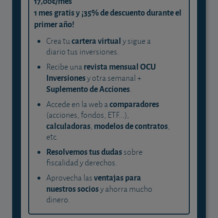
17,00€/mes
1 mes gratis y ¡35% de descuento durante el
primer año!
cartera virtual
Crea tu
y sigue a
diario tus inversiones.
revista mensual OCU
Recibe una
Inversiones
y otra semanal +
Suplemento de Acciones
.
comparadores
Accede en la web a
(acciones, fondos, ETF...),
calculadoras
modelos de contratos
,
,
etc.
Resolvemos tus dudas
sobre
fiscalidad y derechos.
ventajas para
Aprovecha las
nuestros socios
y ahorra mucho
dinero.