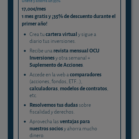
Únete y ahorra un 35%
17,00€/mes
1 mes gratis y ¡35% de descuento durante el
primer año!
cartera virtual
Crea tu
y sigue a
diario tus inversiones.
revista mensual OCU
Recibe una
Inversiones
y otra semanal +
Suplemento de Acciones
.
comparadores
Accede en la web a
(acciones, fondos, ETF...),
calculadoras
modelos de contratos
,
,
etc.
Resolvemos tus dudas
sobre
fiscalidad y derechos.
ventajas para
Aprovecha las
nuestros socios
y ahorra mucho
dinero.