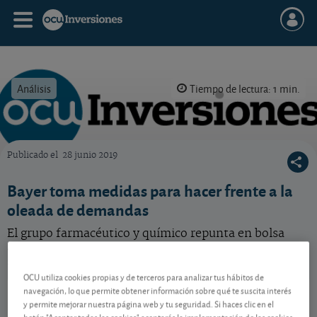
Análisis
Tiempo de lectura: 1 min.
Publicado el
28 junio 2019
OCU Inversiones
Bayer toma medidas para hacer frente a la
oleada de demandas
El grupo farmacéutico y químico repunta en bolsa
ante la posibilidad de que la factura del glifosato no
sea finalmente tan elevada.
OCU utiliza cookies propias y de terceros para analizar tus hábitos de
Bayer
49,81 EUR
navegación, lo que permite obtener información sobre qué te suscita interés
y permite mejorar nuestra página web y tu seguridad. Si haces clic en el
-
DE000BAY0017
botón "Aceptar todas las cookies" aceptarás la implementación de las cookies