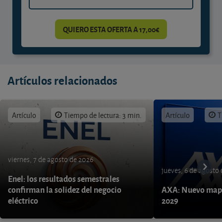
QUIERO ESTA OFERTA A 17,00€
Artículos relacionados
Artículo
Tiempo de lectura: 3 min.
Artículo
T
viernes, 7 de agosto de 2026
jueves, 6 de agosto
Enel: los resultados semestrales
confirman la solidez del negocio
AXA: Nuevo mapa
eléctrico
2029