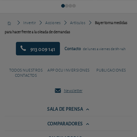
Invertir
Acciones
Artículos
Bayer toma medidas
para hacer frente a la oleada de demandas
913 009 141
Contacto
de lunes a viernes de 9h-14h
TODOS NUESTROS
APP OCU INVERSIONES
PUBLICACIONES
CONTACTOS
Newsletter
SALA DE PRENSA
COMPARADORES