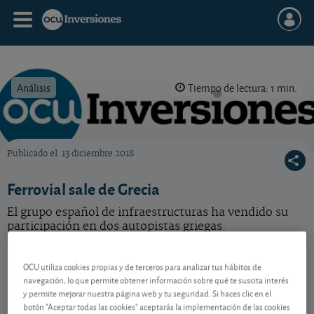
Análisis
Tiempo de lectura: 1 min.
Publicado el
13 diciembre 2018
OCU Inversiones
Ferrovial sale de Grecia
El grupo español de infraestructuras ha vendido su
participación en dos autopistas griegas.
Ferrovial
57,36 EUR
OCU utiliza cookies propias y de terceros para analizar tus hábitos de
NL0015001FS8
navegación, lo que permite obtener información sobre qué te suscita interés
0,26 EUR (0,46 %)
07/08/2026 Madrid
y permite mejorar nuestra página web y tu seguridad. Si haces clic en el
botón "Aceptar todas las cookies" aceptarás la implementación de las cookies