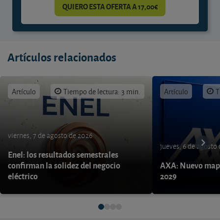
QUIERO ESTA OFERTA A 17,00€
Artículos relacionados
Artículo
Tiempo de lectura: 3 min.
Artículo
T
viernes, 7 de agosto de 2026
jueves, 6 de agosto
Enel: los resultados semestrales
confirman la solidez del negocio
AXA: Nuevo mapa
eléctrico
2029