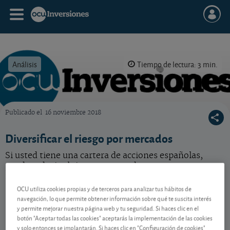
Análisis
Tiempo de lectura: 3 min.
Publicado el
16 noviembre 2018
OCU Inversiones
Diversificar el riesgo por mercados
Si usted tiene una cartera de acciones españolas,
puede reducir el riesgo apostando por otros
mercados, pero ¿vale cualquiera?
OCU utiliza cookies propias y de terceros para analizar tus hábitos de
navegación, lo que permite obtener información sobre qué te suscita interés
y permite mejorar nuestra página web y tu seguridad. Si haces clic en el
Contenido reservado a SOCIOS
botón "Aceptar todas las cookies" aceptarás la implementación de las cookies
y solo entonces se implantarán. Si haces clic en "Configuración de cookies"