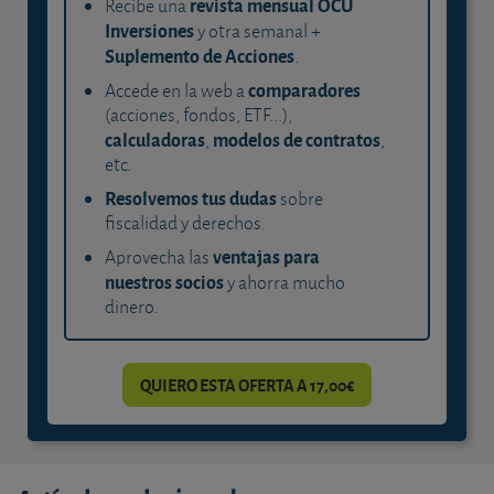
revista mensual OCU
Recibe una
Inversiones
y otra semanal +
Suplemento de Acciones
.
comparadores
Accede en la web a
(acciones, fondos, ETF...),
calculadoras
modelos de contratos
,
,
etc.
Resolvemos tus dudas
sobre
fiscalidad y derechos.
ventajas para
Aprovecha las
nuestros socios
y ahorra mucho
dinero.
QUIERO ESTA OFERTA A 17,00€