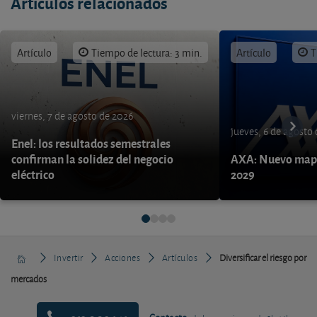
Artículos relacionados
Artículo
Tiempo de lectura: 3 min.
Artículo
T
viernes, 7 de agosto de 2026
jueves, 6 de agosto
Enel: los resultados semestrales
confirman la solidez del negocio
AXA: Nuevo mapa
eléctrico
2029
Invertir
Acciones
Artículos
Diversificar el riesgo por
mercados