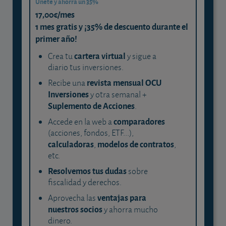
Únete y ahorra un 35%
17,00€/mes
1 mes gratis y ¡35% de descuento durante el
primer año!
cartera virtual
Crea tu
y sigue a
diario tus inversiones.
revista mensual OCU
Recibe una
Inversiones
y otra semanal +
Suplemento de Acciones
.
comparadores
Accede en la web a
(acciones, fondos, ETF...),
calculadoras
modelos de contratos
,
,
etc.
Resolvemos tus dudas
sobre
fiscalidad y derechos.
ventajas para
Aprovecha las
nuestros socios
y ahorra mucho
dinero.