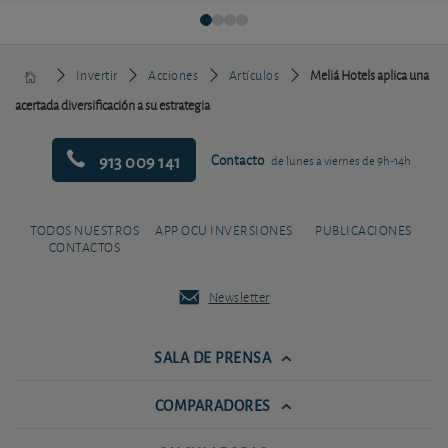
Invertir
Acciones
Artículos
Meliá Hotels aplica una
acertada diversificación a su estrategia
913 009 141
Contacto
de lunes a viernes de 9h-14h
TODOS NUESTROS
APP OCU INVERSIONES
PUBLICACIONES
CONTACTOS
Newsletter
SALA DE PRENSA
COMPARADORES