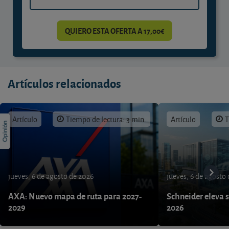
QUIERO ESTA OFERTA A 17,00€
Artículos relacionados
Artículo
Tiempo de lectura: 3 min.
Artículo
T
jueves, 6 de agosto de 2026
jueves, 6 de agosto
AXA: Nuevo mapa de ruta para 2027-
Schneider eleva s
2029
2026