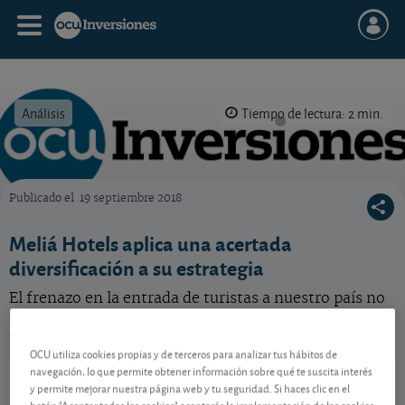
Análisis
Tiempo de lectura: 2 min.
Publicado el
19 septiembre 2018
OCU Inversiones
Meliá Hotels aplica una acertada
diversificación a su estrategia
El frenazo en la entrada de turistas a nuestro país no
creemos que preocupe en exceso al grupo hotelero
español.
OCU utiliza cookies propias y de terceros para analizar tus hábitos de
Meliá Hotels International
10,34 EUR
navegación, lo que permite obtener información sobre qué te suscita interés
y permite mejorar nuestra página web y tu seguridad. Si haces clic en el
ES0176252718