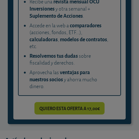
revista mensual OCU
Recibe una
Inversiones
y otra semanal +
Suplemento de Acciones
.
comparadores
Accede en la web a
(acciones, fondos, ETF...),
calculadoras
modelos de contratos
,
,
etc.
Resolvemos tus dudas
sobre
fiscalidad y derechos.
ventajas para
Aprovecha las
nuestros socios
y ahorra mucho
dinero.
QUIERO ESTA OFERTA A 17,00€