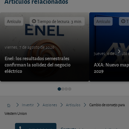
Artículos relacionados
Artículo
Tiempo de lectura: 3 min.
Artículo
T
viernes, 7 de agosto de 2026
jueves, 6 de agosto
Enel: los resultados semestrales
confirman la solidez del negocio
AXA: Nuevo mapa
eléctrico
2029
Invertir
Acciones
Artículos
Cambio de consejo para
Western Union