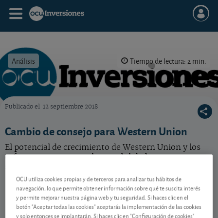
Análisis
Tiempo de lectura: 2 min.
Publicado el
12 septiembre 2018
OCU Inversiones
Cambio de consejo para Western Union
El potencial de crecimiento de Western Union y los
esfuerzos por mejorar la rentabilidad no nos parecen
suficientes como para apostar por esta acción.
OCU utiliza cookies propias y de terceros para analizar tus hábitos de
navegación, lo que permite obtener información sobre qué te suscita interés
y permite mejorar nuestra página web y tu seguridad. Si haces clic en el
Contenido reservado a SOCIOS
botón "Aceptar todas las cookies" aceptarás la implementación de las cookies
y solo entonces se implantarán. Si haces clic en "Configuración de cookies"