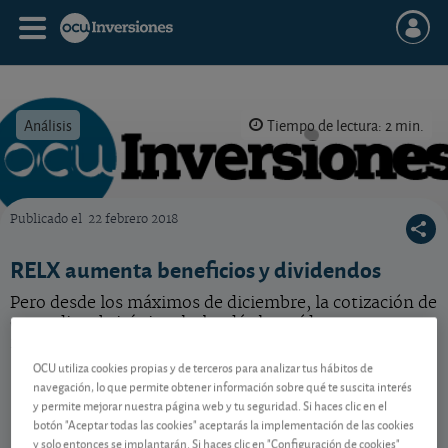
Análisis
Tiempo de lectura: 2 min.
Publicado el
22 febrero 2018
OCU Inversiones
RELX aumenta beneficios y dividendos
Pero desde los máximos de diciembre, la cotización de
este editor británico-holandés ha caído en torno a un
15%.
OCU utiliza cookies propias y de terceros para analizar tus hábitos de
navegación, lo que permite obtener información sobre qué te suscita interés
y permite mejorar nuestra página web y tu seguridad. Si haces clic en el
Contenido reservado a SOCIOS
botón "Aceptar todas las cookies" aceptarás la implementación de las cookies
y solo entonces se implantarán. Si haces clic en "Configuración de cookies"