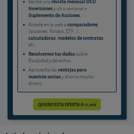
revista mensual OCU
Recibe una
Inversiones
y otra semanal +
Suplemento de Acciones
.
comparadores
Accede en la web a
(acciones, fondos, ETF...),
calculadoras
modelos de contratos
,
,
etc.
Resolvemos tus dudas
sobre
fiscalidad y derechos.
ventajas para
Aprovecha las
nuestros socios
y ahorra mucho
dinero.
QUIERO ESTA OFERTA A 17,00€