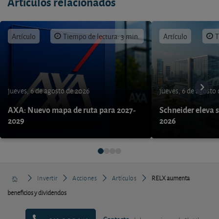
Artículos relacionados
Artículo
Tiempo de lectura: 3 min.
Artículo
T
jueves, 6 de agosto de 2026
jueves, 6 de agosto
AXA: Nuevo mapa de ruta para 2027-
Schneider eleva s
2029
2026
Invertir
Acciones
Artículos
RELX aumenta
beneficios y dividendos