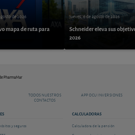
 agosto de 2026
jueves, 6 de agosto de 2026
o mapa de ruta para
Schneider eleva sus objetiv
9
2026
 de PharmaMar
TODOS NUESTROS
APP OCU INVERSIONES
CONTACTOS
ES
CALCULADORAS
sitos y seguros
Calculadora de la pensión