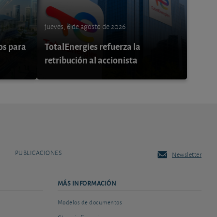
jueves, 6 de agosto de 2026
os para
TotalEnergies refuerza la
retribución al accionista
PUBLICACIONES
Newsletter
MÁS INFORMACIÓN
Modelos de documentos