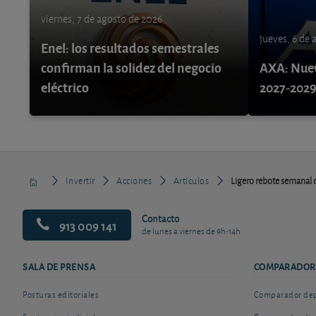
viernes, 7 de agosto de 2026
jueves, 6 de
Enel: los resultados semestrales
confirman la solidez del negocio
AXA: Nuev
eléctrico
2027-202
Invertir
Acciones
Artículos
Ligero rebote semanal
Contacto
913 009 141
de lunes a viernes de 9h-14h
SALA DE PRENSA
COMPARADOR
Posturas editoriales
Comparador depó