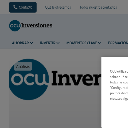
Contacto
Qué le ofrecemos
Todos nuestros contactos
AHORRAR
INVERTIR
MOMENTOS CLAVE
FORMACIÓ
Análisis
Tiempo de 
OCU utiliza 
sobre qué te
todas las co
"Configuraci
política de 
ejecutes alg