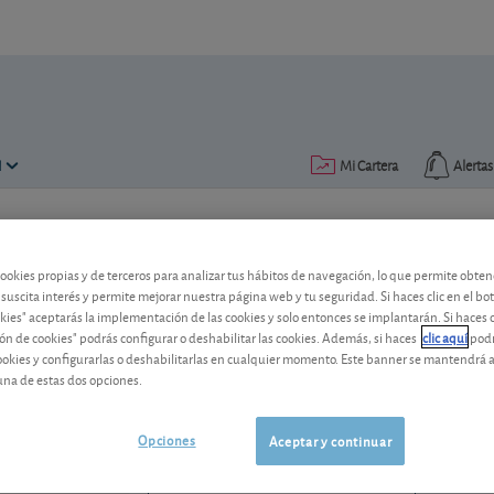
N
Mi Cartera
Alertas
Publicado el
21 noviembre 2017
lectura: 1 min.
cookies propias y de terceros para analizar tus hábitos de navegación, lo que permite obte
Ligero rebote semanal de 
 suscita interés y permite mejorar nuestra página web y tu seguridad. Si haces clic en el bo
okies" aceptarás la implementación de las cookies y solo entonces se implantarán. Si haces c
ón de cookies" podrás configurar o deshabilitar las cookies. Además, si haces
clic aquí
podr
Al calor de un par de buenas noticas, e
cookies y configurarlas o deshabilitarlas en cualquier momento. Este banner se mantendrá 
parte de lo perdido en el mes.
una de estas dos opciones.
PharmaMar
78,40 EUR
ES0169501022
Opciones
Aceptar y continuar
0,7 EUR (0,90 %)
07/08/2026 Madrid