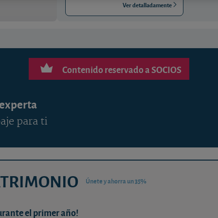
Ver detalladamente
Contenido reservado a SOCIOS
 experta
aje para ti
ATRIMONIO
Únete y ahorra un 35%
urante el primer año!