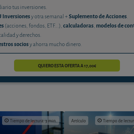
diario tus inversiones.
U Inversiones
Suplemento de Acciones
y otra semanal +
.
es
calculadoras
modelos de con
(acciones, fondos, ETF...),
,
calidad y derechos.
stros socios
y ahorra mucho dinero.
QUIERO ESTA OFERTA A 17,00€
Tiempo de lectura: 3 min.
Artículo
Tiempo de lectur