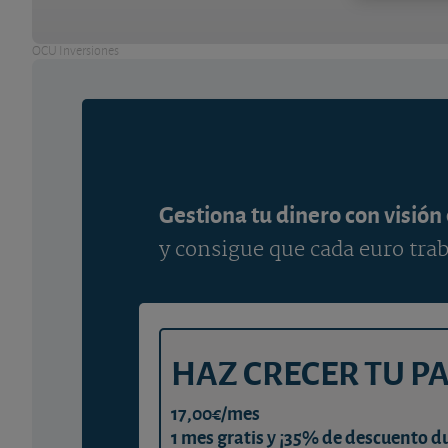
OCU Inversiones
Gestiona tu dinero con visión
y consigue que cada euro trab
HAZ CRECER TU P
17,00€/mes
1 mes gratis y ¡35% de descuento d