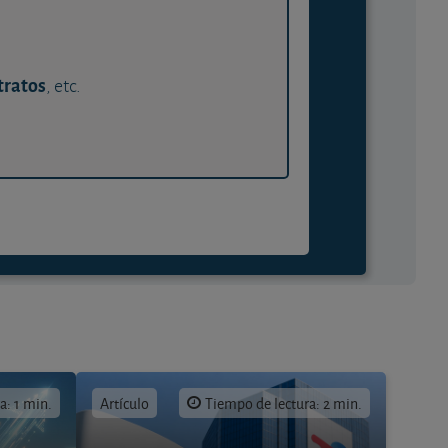
tratos
, etc.
a: 1 min.
Artículo
Tiempo de lectura: 2 min.