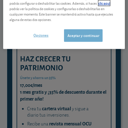
Gestiona tu dinero con visión
podrás configurar o deshabilitar las cookies. Además, si haces
clic aquí
experta
podrás ver la política de cookies y configurarlas o deshabilitarlas en
cualquier momento. Este banner se mantendrá activo hasta que ejecutes
y consigue que cada euro trabaje
alguna de estas dos opciones.
para ti
Opciones
Aceptar y continuar
HAZ CRECER TU
PATRIMONIO
Únete y ahorra un 35%
17,00€/mes
1 mes gratis y ¡35% de descuento durante el
primer año!
cartera virtual
Crea tu
y sigue a
diario tus inversiones.
revista mensual OCU
Recibe una