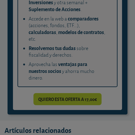
Inversiones
y otra semanal +
Suplemento de Acciones
.
comparadores
Accede en la web a
(acciones, fondos, ETF...),
calculadoras
modelos de contratos
,
,
etc.
Resolvemos tus dudas
sobre
fiscalidad y derechos.
ventajas para
Aprovecha las
nuestros socios
y ahorra mucho
dinero.
QUIERO ESTA OFERTA A 17,00€
Artículos relacionados