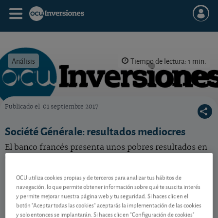
Análisis
Tiempo de lectura: 1 min.
Publicado el
01 septiembre 2017
OCU Inversiones
Société Générale: resultados mediocres
El banco francés presenta unos pobres resultados en
el segundo trimestre del año.
OCU utiliza cookies propias y de terceros para analizar tus hábitos de
navegación, lo que permite obtener información sobre qué te suscita interés
Contenido reservado a SOCIOS
y permite mejorar nuestra página web y tu seguridad. Si haces clic en el
botón "Aceptar todas las cookies" aceptarás la implementación de las cookies
y solo entonces se implantarán. Si haces clic en "Configuración de cookies"