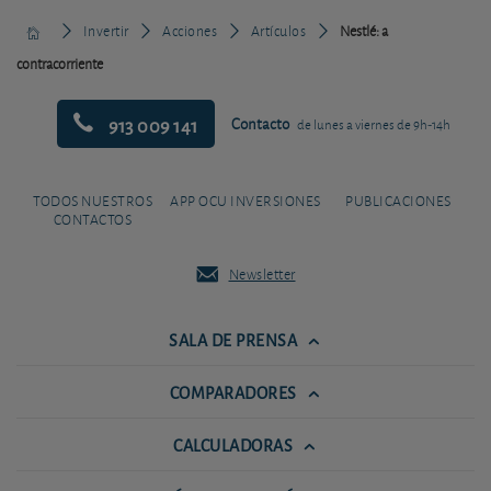
Invertir
Acciones
Artículos
Nestlé: a
contracorriente
913 009 141
Contacto
de lunes a viernes de 9h-14h
TODOS NUESTROS
APP OCU INVERSIONES
PUBLICACIONES
CONTACTOS
Newsletter
SALA DE PRENSA
COMPARADORES
CALCULADORAS