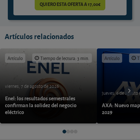
QUIERO ESTA OFERTA A 17,00€
Artículos relacionados
Artículo
Tiempo de lectura: 3 min.
Artículo
T
viernes, 7 de agosto de 2026
jueves, 6 de agosto
Enel: los resultados semestrales
confirman la solidez del negocio
AXA: Nuevo mapa
eléctrico
2029