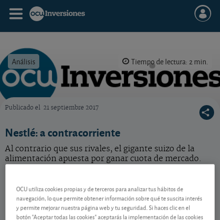
Análisis
Tiempo de lectura: 2 min.
Publicado el
21 septiembre 2017
OCU Inversiones
Nestlé: a contracorriente
Al contrario que sus rivales, el gigante suizo de la
alimentación apuesta por ganar cuota de mercado.
Nestlé
81,21 CHF
OCU utiliza cookies propias y de terceros para analizar tus hábitos de
CH0038863350
navegación, lo que permite obtener información sobre qué te suscita interés
0,09 CHF (0,11 %)
07/08/2026 Zúrich
y permite mejorar nuestra página web y tu seguridad. Si haces clic en el
botón "Aceptar todas las cookies" aceptarás la implementación de las cookies