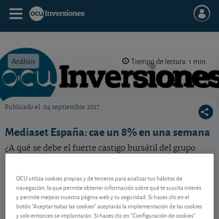
Análisis
Tiempo de lectura: 1 min.
Publicado el
04 septiembre 2017
OCU Inversiones
Mediaset España: cae un 8% en una semana
¿A qué se debe el fuerte castigo bursátil del grupo
televisivo?
OCU utiliza cookies propias y de terceros para analizar tus hábitos de
navegación, lo que permite obtener información sobre qué te suscita interés
Contenido reservado a SOCIOS
y permite mejorar nuestra página web y tu seguridad. Si haces clic en el
botón "Aceptar todas las cookies" aceptarás la implementación de las cookies
y solo entonces se implantarán. Si haces clic en "Configuración de cookies"