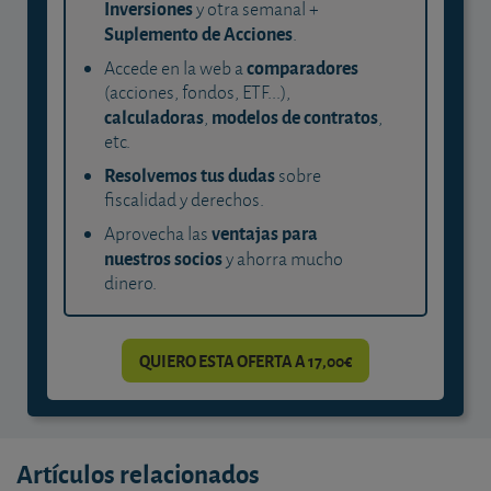
Inversiones
y otra semanal +
Suplemento de Acciones
.
comparadores
Accede en la web a
(acciones, fondos, ETF...),
calculadoras
modelos de contratos
,
,
etc.
Resolvemos tus dudas
sobre
fiscalidad y derechos.
ventajas para
Aprovecha las
nuestros socios
y ahorra mucho
dinero.
QUIERO ESTA OFERTA A 17,00€
Artículos relacionados