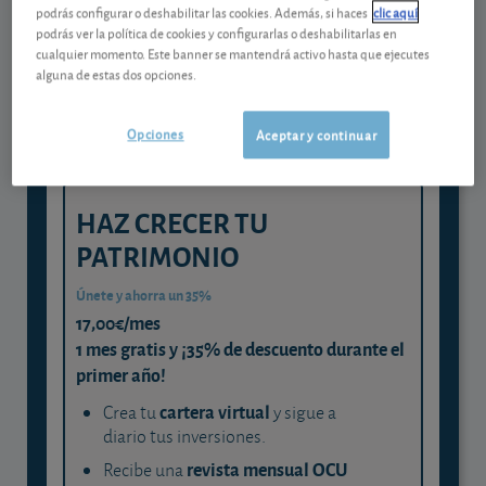
Gestiona tu dinero con visión
podrás configurar o deshabilitar las cookies. Además, si haces
clic aquí
experta
podrás ver la política de cookies y configurarlas o deshabilitarlas en
cualquier momento. Este banner se mantendrá activo hasta que ejecutes
y consigue que cada euro trabaje
alguna de estas dos opciones.
para ti
Opciones
Aceptar y continuar
HAZ CRECER TU
PATRIMONIO
Únete y ahorra un 35%
17,00€/mes
1 mes gratis y ¡35% de descuento durante el
primer año!
cartera virtual
Crea tu
y sigue a
diario tus inversiones.
revista mensual OCU
Recibe una