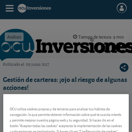
Análisis
Tiempo de lectura: 9 min.
Publicado el
09 junio 2017
OCU Inversiones
Gestión de carteras: ¡ojo al riesgo de algunas
acciones!
Si no asume el mayor riesgo de algunas acciones, le
indicamos cómo localizarlas para que se aleje de ellas.
OCU utiliza cookies propias y de terceros para analizar tus hábitos de
navegación, lo que permite obtener información sobre qué te suscita interés
y permite mejorar nuestra página web y tu seguridad. Si haces clic en el
Contenido reservado a SOCIOS
botón "Aceptar todas las cookies" aceptarás la implementación de las cookies
y solo entonces se implantarán. Si haces clic en "Configuración de cookies"