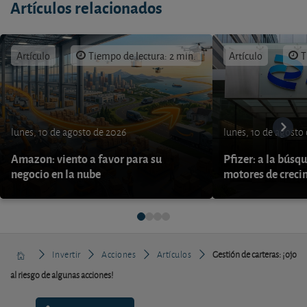
Artículos relacionados
Artículo
Tiempo de lectura: 2 min.
Artículo
T
lunes, 10 de agosto de 2026
lunes, 10 de agosto
Amazon: viento a favor para su
Pfizer: a la búsq
negocio en la nube
motores de creci
Invertir
Acciones
Artículos
Gestión de carteras: ¡ojo
al riesgo de algunas acciones!