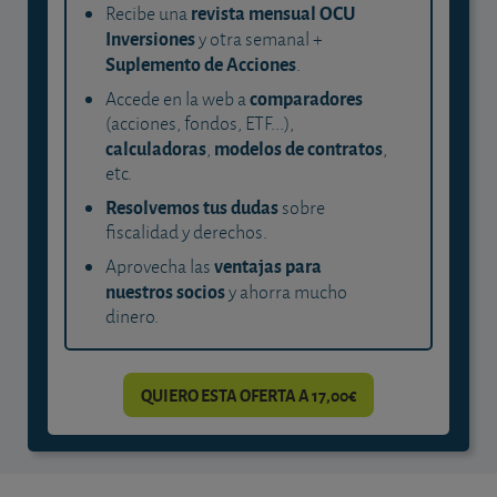
revista mensual OCU
Recibe una
Inversiones
y otra semanal +
Suplemento de Acciones
.
comparadores
Accede en la web a
(acciones, fondos, ETF...),
calculadoras
modelos de contratos
,
,
etc.
Resolvemos tus dudas
sobre
fiscalidad y derechos.
ventajas para
Aprovecha las
nuestros socios
y ahorra mucho
dinero.
QUIERO ESTA OFERTA A 17,00€