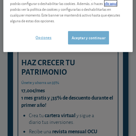
Gestiona tu dinero con visión
podrás configurar o deshabilitar las cookies. Además, si haces
clic aquí
experta
podrás ver la política de cookies y configurarlas o deshabilitarlas en
cualquier momento. Este banner se mantendrá activo hasta que ejecutes
y consigue que cada euro trabaje
alguna de estas dos opciones.
para ti
Opciones
Aceptar y continuar
HAZ CRECER TU
PATRIMONIO
Únete y ahorra un 35%
17,00€/mes
1 mes gratis y ¡35% de descuento durante el
primer año!
cartera virtual
Crea tu
y sigue a
diario tus inversiones.
revista mensual OCU
Recibe una