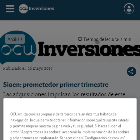
Análisis
Tiempo de lectura: 2 min.
Publicado el
26 mayo 2017
OCU Inversiones
Sioen: prometedor primer trimestre
Las adquisiciones impulsan los resultados de este
fabricante de material textil técnico.
OCU utiliza cookies propias y de terceros para analizar tus hábitos de
navegación, lo que permite obtener información sobre qué te suscita interés
Contenido reservado a SOCIOS
y permite mejorar nuestra página web y tu seguridad. Si haces clic en el
botón "Aceptar todas las cookies" aceptarás la implementación de las cookies
y solo entonces se implantarán. Si haces clic en "Configuración de cookies"