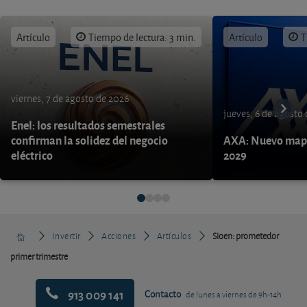
Artículo
Tiempo de lectura: 3 min.
Artículo
T
viernes, 7 de agosto de 2026
jueves, 6 de agosto
Enel: los resultados semestrales
confirman la solidez del negocio
AXA: Nuevo mapa
eléctrico
2029
Invertir
Acciones
Artículos
Sioen: prometedor
primer trimestre
913 009 141
Contacto
de lunes a viernes de 9h-14h