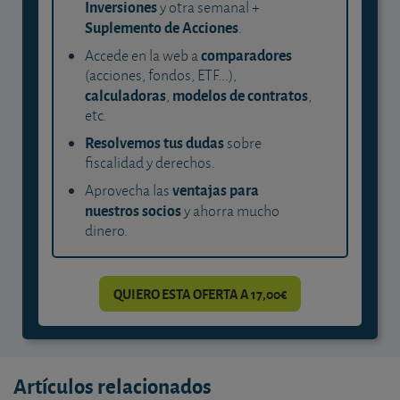
Inversiones
y otra semanal +
Suplemento de Acciones
.
comparadores
Accede en la web a
(acciones, fondos, ETF...),
calculadoras
modelos de contratos
,
,
etc.
Resolvemos tus dudas
sobre
fiscalidad y derechos.
ventajas para
Aprovecha las
nuestros socios
y ahorra mucho
dinero.
QUIERO ESTA OFERTA A 17,00€
Artículos relacionados