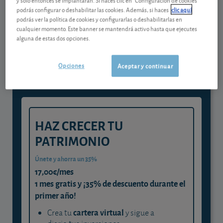
podrás configurar o deshabilitar las cookies. Además, si haces
clic aquí
podrás ver la política de cookies y configurarlas o deshabilitarlas en
Gestiona tu dinero con visión
cualquier momento. Este banner se mantendrá activo hasta que ejecutes
alguna de estas dos opciones.
experta
y consigue que cada euro trabaje
Opciones
Aceptar y continuar
para ti
HAZ CRECER TU
PATRIMONIO
Únete y ahorra un 35%
17,00€/mes
1 mes gratis y ¡35% de descuento durante el
primer año!
cartera virtual
Crea tu
y sigue a