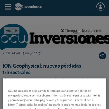
Análisis
Tiempo de lectura: 1 min.
Publicado el
19 mayo 2017
OCU Inversiones
ION Geophysical: nuevas pérdidas
trimestrales
El grupo americano especializado en estudios
sísmicos no abandona los números rojos en el
trimestre.
OCU utiliza cookies propias y de terceros para analizar tus hábitos de
navegación, lo que permite obtener información sobre qué te suscita interés
y permite mejorar nuestra página web y tu seguridad. Si haces clic en el
botón "Aceptar todas las cookies" aceptarás la implementación de las cookies
Contenido reservado a SOCIOS
y solo entonces se implantarán. Si haces clic en "Configuración de cookies"