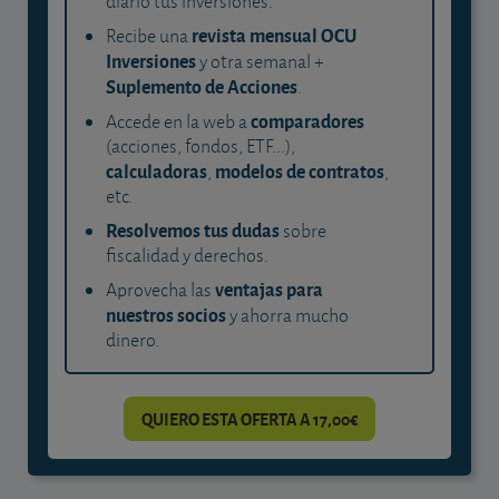
diario tus inversiones.
revista mensual OCU
Recibe una
Inversiones
y otra semanal +
Suplemento de Acciones
.
comparadores
Accede en la web a
(acciones, fondos, ETF...),
calculadoras
modelos de contratos
,
,
etc.
Resolvemos tus dudas
sobre
fiscalidad y derechos.
ventajas para
Aprovecha las
nuestros socios
y ahorra mucho
dinero.
QUIERO ESTA OFERTA A 17,00€