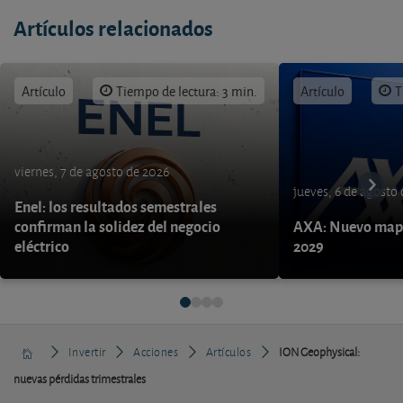
Artículos relacionados
Artículo
Tiempo de lectura: 3 min.
Artículo
T
viernes, 7 de agosto de 2026
jueves, 6 de agosto
Enel: los resultados semestrales
confirman la solidez del negocio
AXA: Nuevo mapa
eléctrico
2029
Invertir
Acciones
Artículos
ION Geophysical:
nuevas pérdidas trimestrales