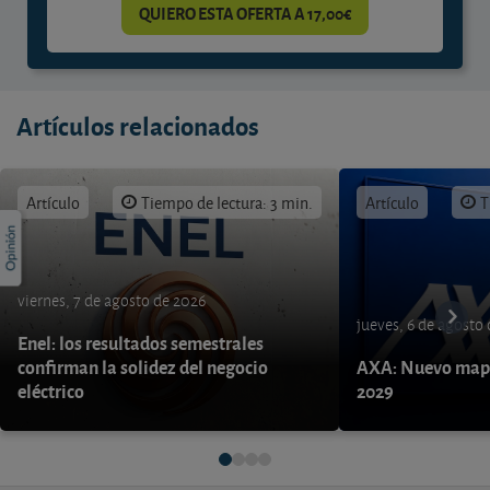
QUIERO ESTA OFERTA A 17,00€
Artículos relacionados
Artículo
Tiempo de lectura: 3 min.
Artículo
T
viernes, 7 de agosto de 2026
jueves, 6 de agosto
Enel: los resultados semestrales
confirman la solidez del negocio
AXA: Nuevo mapa
eléctrico
2029