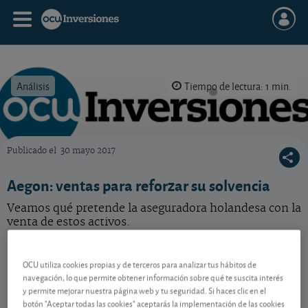
Análisis
Tiempo de lectura: 1 min.
Publicado el
30 mayo 2017
OCU Inversiones
Aegon: ventas para reforzar su solvencia
Veamos qué pretende la aseguradora holandesa con la
venta de estos activos.
Aegon
8,286 EUR
-
OCU utiliza cookies propias y de terceros para analizar tus hábitos de
BMG0112X1056
navegación, lo que permite obtener información sobre qué te suscita interés
07/08/2026 Ámsterdam
y permite mejorar nuestra página web y tu seguridad. Si haces clic en el
botón "Aceptar todas las cookies" aceptarás la implementación de las cookies