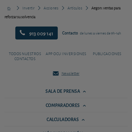
Invertir
Acciones
Artículos
Aegon: ventas para
reforzar su solvencia
913 009 141
Contacto
de lunes a viernes de 9h-14h
TODOS NUESTROS
APP OCU INVERSIONES
PUBLICACIONES
CONTACTOS
Newsletter
SALA DE PRENSA
COMPARADORES
CALCULADORAS