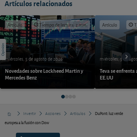
Artículos relacionados
Artículo
Tiempo de lectura: 2 min.
Artículo
T
miércoles, 5 de agosto de 2026
miércoles, 5 de ago
Novedades sobre Lockheed Martin y
Teva se enfrenta 
Mercedes Benz
EE.UU
Invertir
Acciones
Artículos
DuPont: luz verde
europea a la fusión con Dow