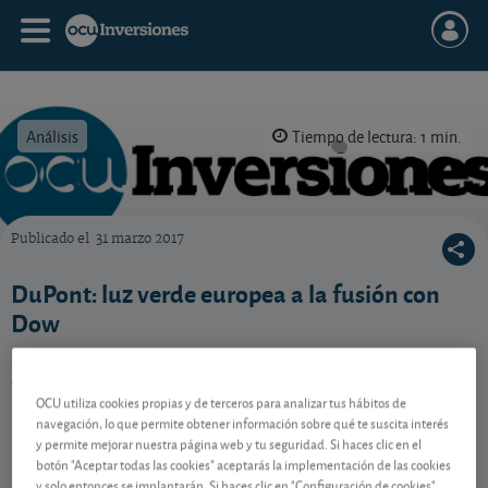
Análisis
Tiempo de lectura: 1 min.
Publicado el
31 marzo 2017
OCU Inversiones
DuPont: luz verde europea a la fusión con
Dow
La Comisión Europea da su visto bueno, con
condiciones, a la fusión de DuPont y Dow Chemical.
OCU utiliza cookies propias y de terceros para analizar tus hábitos de
navegación, lo que permite obtener información sobre qué te suscita interés
y permite mejorar nuestra página web y tu seguridad. Si haces clic en el
Contenido reservado a SOCIOS
botón "Aceptar todas las cookies" aceptarás la implementación de las cookies
y solo entonces se implantarán. Si haces clic en "Configuración de cookies"