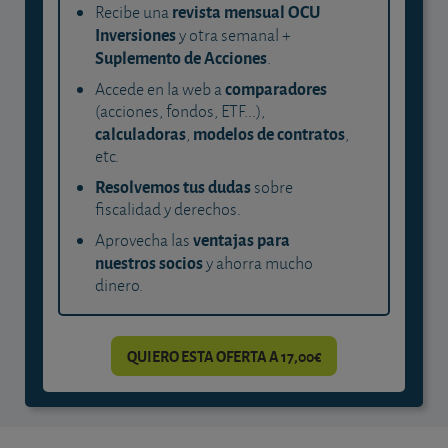
revista mensual OCU
Recibe una
Inversiones
y otra semanal +
Suplemento de Acciones
.
comparadores
Accede en la web a
(acciones, fondos, ETF...),
calculadoras
modelos de contratos
,
,
etc.
Resolvemos tus dudas
sobre
fiscalidad y derechos.
ventajas para
Aprovecha las
nuestros socios
y ahorra mucho
dinero.
QUIERO ESTA OFERTA A 17,00€