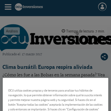
Análisis
Tiempo de lectura: 7 min.
Publicado el
17 marzo 2017
OCU Inversiones
Clima bursátil: Europa respira aliviada
¿Cómo les fue a las Bolsas en la semana pasada? Vea
los ganadores y perdedores bursátiles.
OCU utiliza cookies propias y de terceros para analizar tus hábitos de
navegación, lo que permite obtener información sobre qué te suscita interés
Contenido reservado a SOCIOS
y permite mejorar nuestra página web y tu seguridad. Si haces clic en el
botón "Aceptar todas las cookies" aceptarás la implementación de las cookies
y solo entonces se implantarán. Si haces clic en "Configuración de cookies"