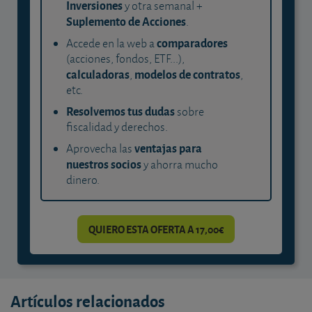
Inversiones
y otra semanal +
Suplemento de Acciones
.
comparadores
Accede en la web a
(acciones, fondos, ETF...),
calculadoras
modelos de contratos
,
,
etc.
Resolvemos tus dudas
sobre
fiscalidad y derechos.
ventajas para
Aprovecha las
nuestros socios
y ahorra mucho
dinero.
QUIERO ESTA OFERTA A 17,00€
Artículos relacionados