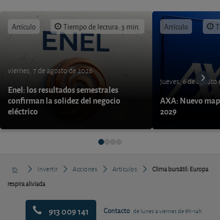
Artículo
Tiempo de lectura: 3 min.
Artículo
T
viernes, 7 de agosto de 2026
jueves, 6 de agosto
Enel: los resultados semestrales
confirman la solidez del negocio
AXA: Nuevo mapa
eléctrico
2029
Invertir
Acciones
Artículos
Clima bursátil: Europa
respira aliviada
913 009 141
Contacto
de lunes a viernes de 9h-14h