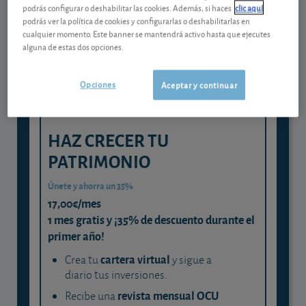
Gestiona tu dinero con visión
podrás configurar o deshabilitar las cookies. Además, si haces
clic aquí
experta
podrás ver la política de cookies y configurarlas o deshabilitarlas en
cualquier momento. Este banner se mantendrá activo hasta que ejecutes
y consigue que cada euro trabaje
alguna de estas dos opciones.
para ti
Opciones
Aceptar y continuar
HAZ CRECER TU
PATRIMONIO
Únete y ahorra un 35%
17,00€/mes
1 mes gratis y ¡35% de descuento durante el
primer año!
cartera virtual
Crea tu
y sigue a
diario tus inversiones.
revista mensual OCU
Recibe una