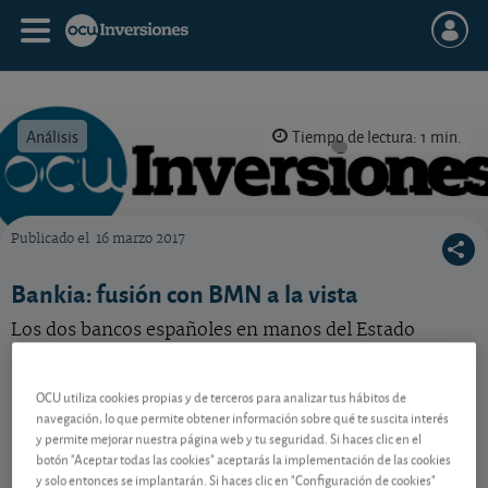
Análisis
Tiempo de lectura: 1 min.
Publicado el
16 marzo 2017
OCU Inversiones
Bankia: fusión con BMN a la vista
Los dos bancos españoles en manos del Estado
parecen ir encaminados a fusionarse.
OCU utiliza cookies propias y de terceros para analizar tus hábitos de
navegación, lo que permite obtener información sobre qué te suscita interés
Contenido reservado a SOCIOS
y permite mejorar nuestra página web y tu seguridad. Si haces clic en el
botón "Aceptar todas las cookies" aceptarás la implementación de las cookies
y solo entonces se implantarán. Si haces clic en "Configuración de cookies"