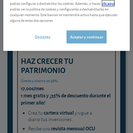
Gestiona tu dinero con visión
podrás configurar o deshabilitar las cookies. Además, si haces
clic aquí
experta
podrás ver la política de cookies y configurarlas o deshabilitarlas en
cualquier momento. Este banner se mantendrá activo hasta que ejecutes
y consigue que cada euro trabaje
alguna de estas dos opciones.
para ti
Opciones
Aceptar y continuar
HAZ CRECER TU
PATRIMONIO
Únete y ahorra un 35%
17,00€/mes
1 mes gratis y ¡35% de descuento durante el
primer año!
cartera virtual
Crea tu
y sigue a
diario tus inversiones.
revista mensual OCU
Recibe una