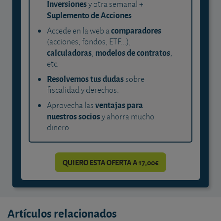
Inversiones
y otra semanal +
Suplemento de Acciones
.
comparadores
Accede en la web a
(acciones, fondos, ETF...),
calculadoras
modelos de contratos
,
,
etc.
Resolvemos tus dudas
sobre
fiscalidad y derechos.
ventajas para
Aprovecha las
nuestros socios
y ahorra mucho
dinero.
QUIERO ESTA OFERTA A 17,00€
Artículos relacionados