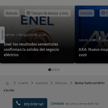
Artículo
Tiempo de lectura: 3 min.
Artículo
T
viernes, 7 de agosto de 2026
jueves, 6 de agosto
Enel: los resultados semestrales
confirman la solidez del negocio
AXA: Nuevo mapa
eléctrico
2029
Invertir
Acciones
Artículos
Bankia: fusión con BMN
a la vista
913 009 141
Contacto
de lunes a viernes de 9h-14h